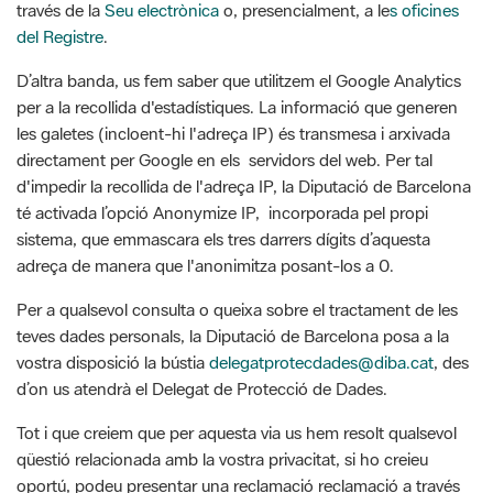
D’altra banda, us fem saber que utilitzem el Google Analytics
per a la recollida d'estadístiques. La informació que generen
les galetes (incloent-hi l'adreça IP) és transmesa i arxivada
directament per Google en els servidors del web. Per tal
d'impedir la recollida de l'adreça IP, la Diputació de Barcelona
té activada l’opció Anonymize IP, incorporada pel propi
sistema, que emmascara els tres darrers dígits d’aquesta
adreça de manera que l'anonimitza posant-los a 0.
Per a qualsevol consulta o queixa sobre el tractament de les
teves dades personals, la Diputació de Barcelona posa a la
vostra disposició la bústia
delegatprotecdades@diba.cat
, des
d’on us atendrà el Delegat de Protecció de Dades.
Tot i que creiem que per aquesta via us hem resolt qualsevol
qüestió relacionada amb la vostra privacitat, si ho creieu
oportú, podeu presentar una reclamació reclamació a través
de la web de l’
Autoritat Catalana de Protecció de
Dades (APDCAT).