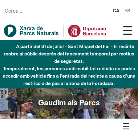
Salta al contingut principal
CA
ES
Fins al desembre de 2026 - Parc Fluvial Besòs -
Afectacions a la llera del Parc Fluvial del Besòs degut a
obres de construcció d'una passera sobre el riu
Gaudim als Parcs
Agenda
Butlletí