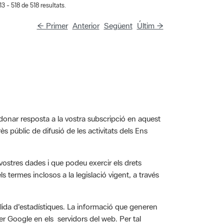
← Primer
Anterior
Següent
Últim →
 donar resposta a la vostra subscripció en aquest
rès públic de difusió de les activitats dels Ens
vostres dades i que podeu exercir els drets
ls termes inclosos a la legislació vigent, a través
llida d'estadístiques. La informació que generen
er Google en els servidors del web. Per tal
da l’opció Anonymize IP, incorporada pel propi