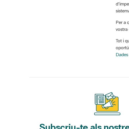
sistem
Per a 
vostra 
Tot i q
oportú
Dades
Subscriu-te als nostre