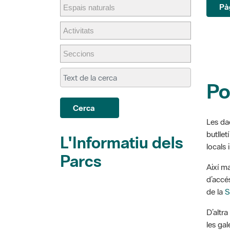
Po
Cerca
Les da
butllet
L'Informatiu dels
locals 
Parcs
Així m
d’accés
de la
S
D’altr
les ga
d'impe