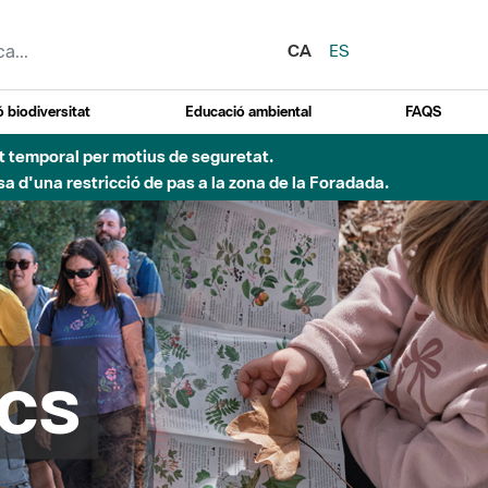
CA
ES
 biodiversitat
Educació ambiental
FAQS
d'incendi)
cs