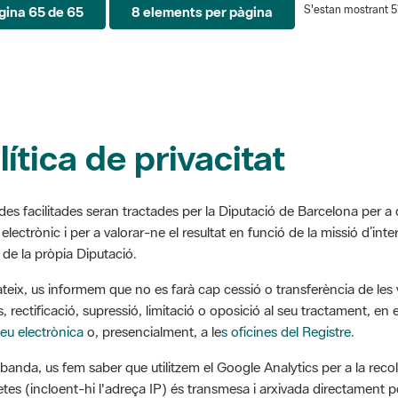
lítica de privacitat
des facilitades seran tractades per la Diputació de Barcelona per a
í electrònic i per a valorar-ne el resultat en funció de la missió d’inte
i de la pròpia Diputació.
ateix, us informem que no es farà cap cessió o transferència de les 
, rectificació, supressió, limitació o oposició al seu tractament, en e
eu electrònica
o, presencialment, a le
s oficines del Registre
.
a banda, us fem saber que utilitzem el Google Analytics per a la reco
letes (incloent-hi l'adreça IP) és transmesa i arxivada directament p
dir la recollida de l'adreça IP, la Diputació de Barcelona té activa