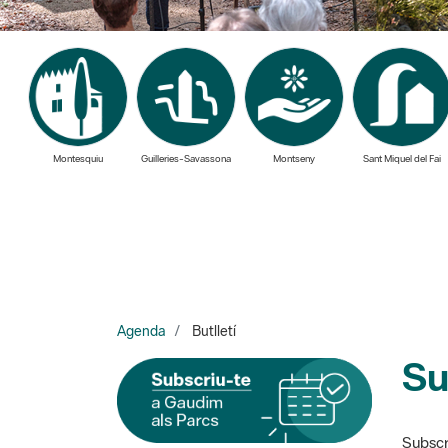
Montesquiu
Guilleries-Savassona
Montseny
Sant Miquel del Fai
Agenda
Butlletí
Su
Subscri
I cada dimarts rebràs les