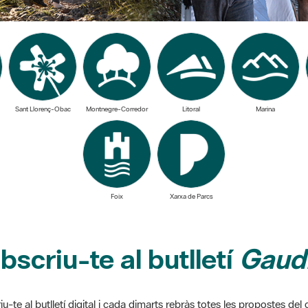
Sant Llorenç-Obac
Montnegre-Corredor
Litoral
Marina
Foix
Xarxa de Parcs
bscriu-te al butlletí
Gaudi
u-te al butlletí digital i cada dimarts rebràs totes les propostes de