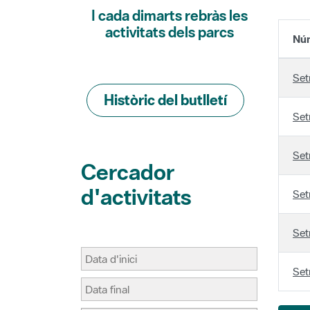
activitats dels parcs
Núm
Set
Històric del butlletí
Set
Set
Cercador
d'activitats
Set
Set
Set
Pà