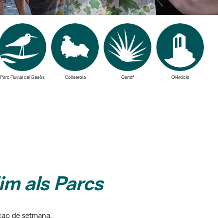
Parc Fluvial del Besòs
Collserola
Garraf
Olèrdola
m als Parcs
l cap de setmana.