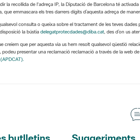
a, que emmascara els tres darrers dígits d’aquesta adreça de maner
qualsevol consulta o queixa sobre el tractament de les teves dades 
disposició la bústia
delegatprotecdades@diba.cat
, des d’on us at
ue creiem que per aquesta via us hem resolt qualsevol qüestió relaci
, podeu presentar una reclamació reclamació a través de la web de 
 (APDCAT).
s butlletins
Suggeriments, o