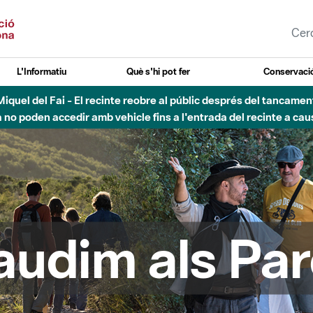
L'Informatiu
Què s'hi pot fer
Conservació
agost - Sant Llorenç-Obac - Nivell 3 del Pla Alfa (perill molt alt 
audim als Par