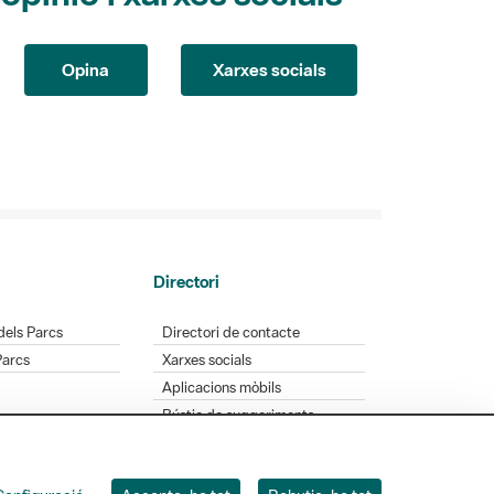
Opina
Xarxes socials
Directori
dels Parcs
Directori de contacte
Parcs
Xarxes socials
Aplicacions mòbils
Bústia de suggeriments
Opineu sobre els parcs