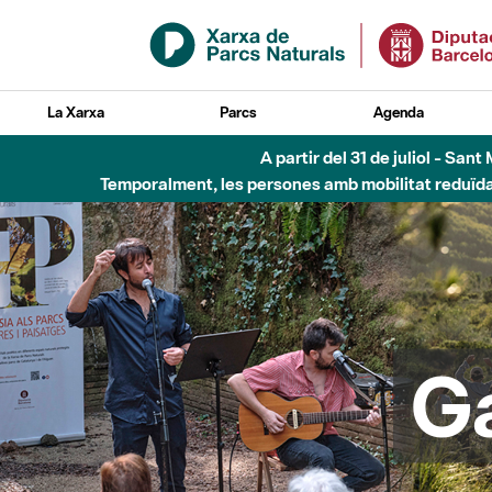
Salta al contingut principal
La Xarxa
Parcs
Agenda
5 d'
G