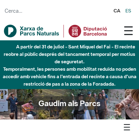
Salta al contingut principal
CA
ES
Fins al desembre de 2026 - Parc Fluvial Besòs -
Afectacions a la llera del Parc Fluvial del Besòs degut a
obres de construcció d'una passera sobre el riu
Gaudim als Parcs
Agenda
Butlletí