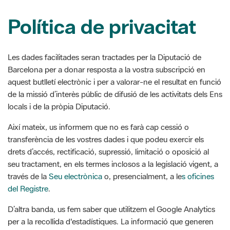
Les dades facilitades seran tractades per la Diputació de
Barcelona per a donar resposta a la vostra subscripció en
aquest butlletí electrònic i per a valorar-ne el resultat en funció
de la missió d’interès públic de difusió de les activitats dels Ens
locals i de la pròpia Diputació.
Així mateix, us informem que no es farà cap cessió o
transferència de les vostres dades i que podeu exercir els
drets d’accés, rectificació, supressió, limitació o oposició al
seu tractament, en els termes inclosos a la legislació vigent, a
través de la
Seu electrònica
o, presencialment, a le
s oficines
del Registre
.
D’altra banda, us fem saber que utilitzem el Google Analytics
per a la recollida d'estadístiques. La informació que generen
les galetes (incloent-hi l'adreça IP) és transmesa i arxivada
directament per Google en els servidors del web. Per tal
d'impedir la recollida de l'adreça IP, la Diputació de Barcelona