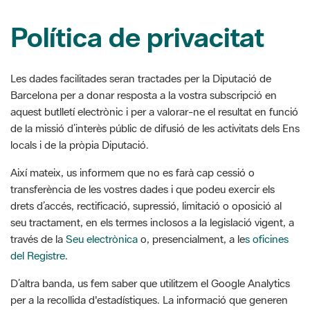
Les dades facilitades seran tractades per la Diputació de
Barcelona per a donar resposta a la vostra subscripció en
aquest butlletí electrònic i per a valorar-ne el resultat en funció
de la missió d’interès públic de difusió de les activitats dels Ens
locals i de la pròpia Diputació.
Així mateix, us informem que no es farà cap cessió o
transferència de les vostres dades i que podeu exercir els
drets d’accés, rectificació, supressió, limitació o oposició al
seu tractament, en els termes inclosos a la legislació vigent, a
través de la
Seu electrònica
o, presencialment, a le
s oficines
del Registre
.
D’altra banda, us fem saber que utilitzem el Google Analytics
per a la recollida d'estadístiques. La informació que generen
les galetes (incloent-hi l'adreça IP) és transmesa i arxivada
directament per Google en els servidors del web. Per tal
d'impedir la recollida de l'adreça IP, la Diputació de Barcelona
té activada l’opció Anonymize IP, incorporada pel propi