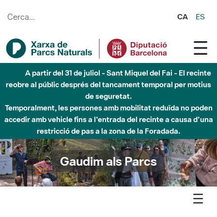
Salta al contingut principal
CA
ES
5 d'agost - Sant Llorenç-Obac - Nivell 3 del Pla Alfa
(perill molt alt d'incendi)
Gaudim als Parcs
Agenda
Butlletí