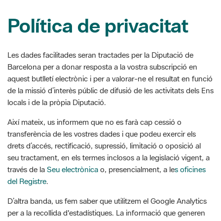
Les dades facilitades seran tractades per la Diputació de
Barcelona per a donar resposta a la vostra subscripció en
aquest butlletí electrònic i per a valorar-ne el resultat en funció
de la missió d’interès públic de difusió de les activitats dels Ens
locals i de la pròpia Diputació.
Així mateix, us informem que no es farà cap cessió o
transferència de les vostres dades i que podeu exercir els
drets d’accés, rectificació, supressió, limitació o oposició al
seu tractament, en els termes inclosos a la legislació vigent, a
través de la
Seu electrònica
o, presencialment, a le
s oficines
del Registre
.
D’altra banda, us fem saber que utilitzem el Google Analytics
per a la recollida d'estadístiques. La informació que generen
les galetes (incloent-hi l'adreça IP) és transmesa i arxivada
directament per Google en els servidors del web. Per tal
d'impedir la recollida de l'adreça IP, la Diputació de Barcelona