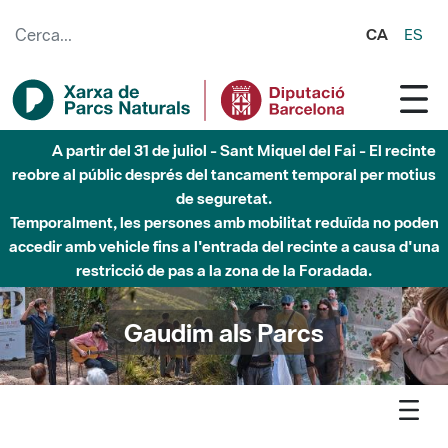
Salta al contingut principal
CA
ES
Fins al desembre de 2026 - Parc Fluvial Besòs -
Afectacions a la llera del Parc Fluvial del Besòs degut a
obres de construcció d'una passera sobre el riu
Gaudim als Parcs
Agenda
Butlletí