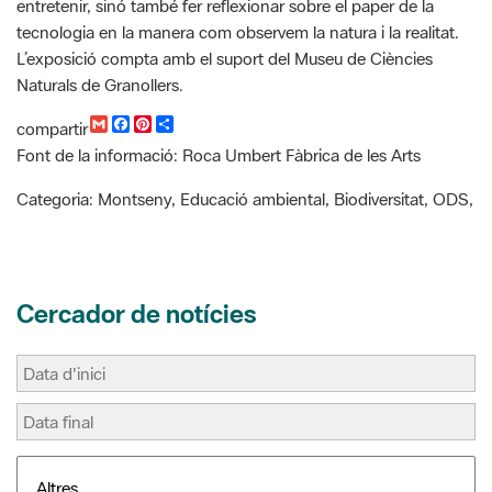
Naturals de Granollers.
G
F
P
C
compartir
m
a
i
o
Font de la informació: Roca Umbert Fàbrica de les Arts
a
c
n
m
i
e
t
p
l
b
e
a
Categoria: Montseny, Educació ambiental, Biodiversitat, ODS,
o
r
r
o
e
t
k
s
i
t
r
Cercador de notícies