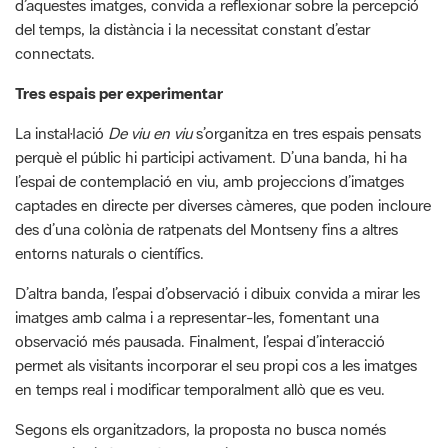
Tres espais per experimentar
La instal·lació
De viu en viu
s’organitza en tres espais pensats
perquè el públic hi participi activament. D’una banda, hi ha
l’espai de contemplació en viu, amb projeccions d’imatges
captades en directe per diverses càmeres, que poden incloure
des d’una colònia de ratpenats del Montseny fins a altres
entorns naturals o científics.
D’altra banda, l’espai d’observació i dibuix convida a mirar les
imatges amb calma i a representar-les, fomentant una
observació més pausada. Finalment, l’espai d’interacció
permet als visitants incorporar el seu propi cos a les imatges
en temps real i modificar temporalment allò que es veu.
Segons els organitzadors, la proposta no busca només
entretenir, sinó també fer reflexionar sobre el paper de la
tecnologia en la manera com observem la natura i la realitat.
L’exposició compta amb el suport del Museu de Ciències