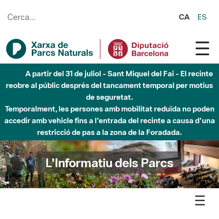
Salta al contingut principal
CA
ES
Fins al desembre de 2026 - Parc Fluvial Besòs -
Afectacions a la llera del Parc Fluvial del Besòs degut a
obres de construcció d'una passera sobre el riu
L'Informatiu dels Parcs
L'informatiu
Notícia
Montseny - Una installacio artística a Roca Umbert de
Granollers convida a observar fauna en directe, com una colonia