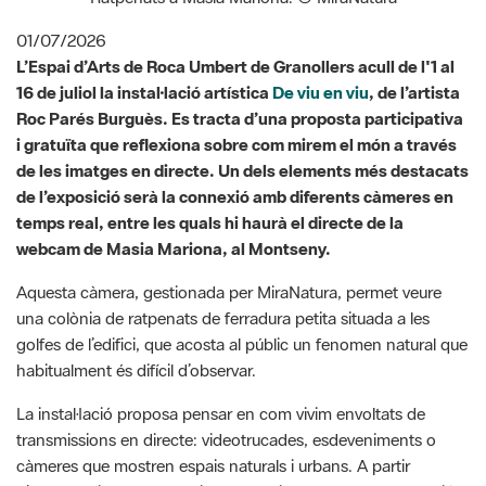
16 de juliol la instal·lació artística
De viu en viu
, de l’artista
Roc Parés Burguès. Es tracta d’una proposta participativa
i gratuïta que reflexiona sobre com mirem el món a través
de les imatges en directe. Un dels elements més destacats
de l’exposició serà la connexió amb diferents càmeres en
temps real, entre les quals hi haurà el directe de la
webcam de Masia Mariona, al Montseny.
Aquesta càmera, gestionada per MiraNatura, permet veure
una colònia de ratpenats de ferradura petita situada a les
golfes de l’edifici, que acosta al públic un fenomen natural que
habitualment és difícil d’observar.
La instal·lació proposa pensar en com vivim envoltats de
transmissions en directe: videotrucades, esdeveniments o
càmeres que mostren espais naturals i urbans. A partir
d’aquestes imatges, convida a reflexionar sobre la percepció
del temps, la distància i la necessitat constant d’estar
connectats.