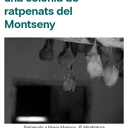
Montseny
Ratpenats a Masia Mariona. © MiraNatura
01/07/2026
L’Espai d’Arts de Roca Umbert de Granollers acull de l'1 al