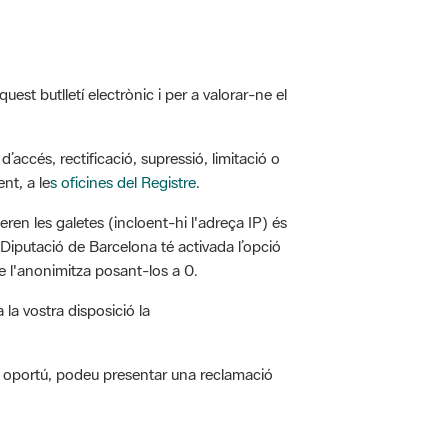
est butlletí electrònic i per a valorar-ne el
’accés, rectificació, supressió, limitació o
nt, a le
s oficines del Registre
.
eren les galetes (incloent-hi l'adreça IP) és
 Diputació de Barcelona té activada l’opció
 l'anonimitza posant-los a 0.
la vostra disposició la
ieu oportú, podeu presentar una reclamació