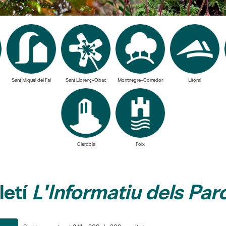
Sant Miquel del Fai
Sant Llorenç-Obac
Montnegre-Corredor
Litoral
Olèrdola
Foix
letí
L'Informatiu dels Par
S'estan mostrant 241 - 269 de 269 resultats.
na