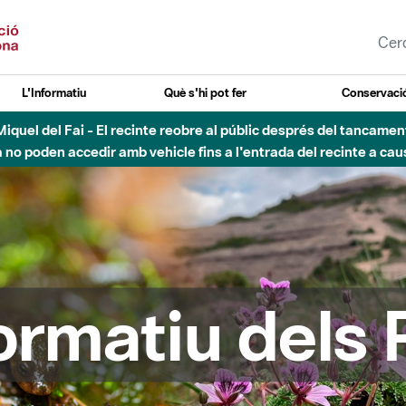
L'Informatiu
Què s'hi pot fer
Conservació
esòs - Afectacions a la llera del Parc Fluvial del Besòs degut a
formatiu dels 