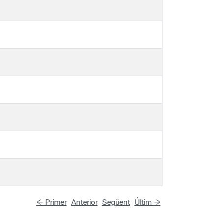
← Primer
Anterior
Següent
Últim →