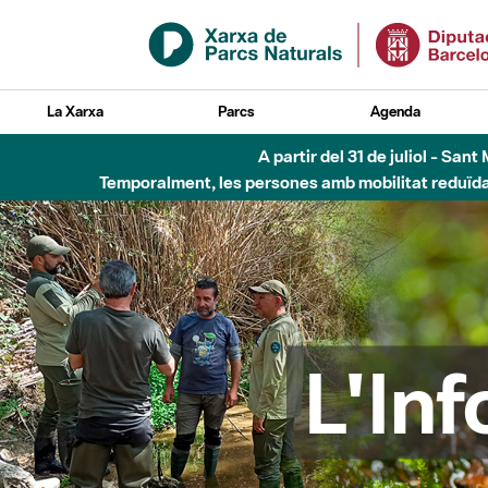
Salta al contingut principal
La Xarxa
Parcs
Agenda
Fins al desembre de 2026 - Parc Fluvial B
L'In