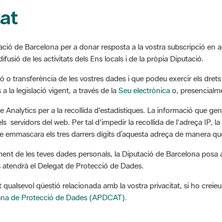
tat
ació de Barcelona per a donar resposta a la vostra subscripció en aqu
ifusió de les activitats dels Ens locals i de la pròpia Diputació.
 o transferència de les vostres dades i que podeu exercir els drets d
a la legislació vigent, a través de la
Seu electrònica
o, presencialme
e Analytics per a la recollida d'estadístiques. La informació que gen
 servidors del web. Per tal d'impedir la recollida de l'adreça IP, la
 emmascara els tres darrers dígits d’aquesta adreça de manera que
ment de les teves dades personals, la Diputació de Barcelona posa a 
s atendrà el Delegat de Protecció de Dades.
t qualsevol qüestió relacionada amb la vostra privacitat, si ho cre
lana de Protecció de Dades (APDCAT).