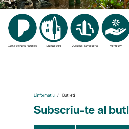
Xarxa de Parcs Naturals
Montesquiu
Guilleries-Savassona
Montseny
L'informatiu
Butlletí
Subscriu-te al butl
Pàgina 7 de 7
40 elements per pàgi