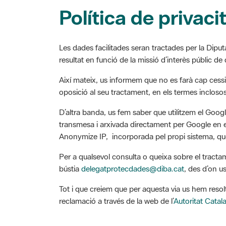
Política de privaci
Les dades facilitades seran tractades per la Diput
resultat en funció de la missió d’interès públic de d
Així mateix, us informem que no es farà cap cessió
oposició al seu tractament, en els termes inclosos 
D’altra banda, us fem saber que utilitzem el Googl
transmesa i arxivada directament per Google en els
Anonymize IP, incorporada pel propi sistema, que
Per a qualsevol consulta o queixa sobre el tracta
bústia
delegatprotecdades@diba.cat
, des d’on u
Tot i que creiem que per aquesta via us hem resol
reclamació a través de la web de l’
Autoritat Cata