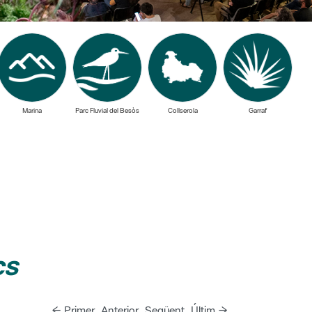
Marina
Parc Fluvial del Besòs
Collserola
Garraf
cs
← Primer
Anterior
Següent
Últim →