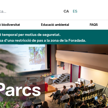
CA
ES
 biodiversitat
Educació ambiental
FAQS
 obres de construcció d'una passera sobre el riu
Parcs