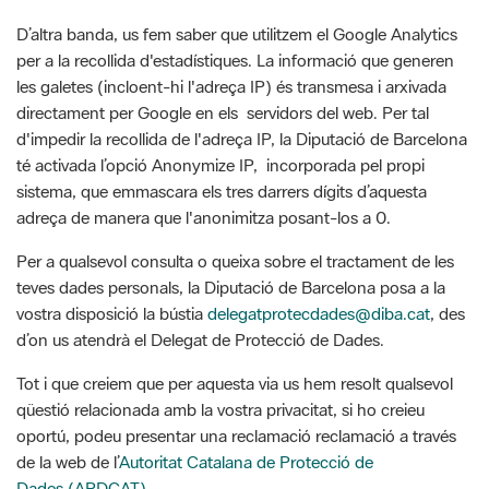
les galetes (incloent-hi l'adreça IP) és transmesa i arxivada
directament per Google en els servidors del web. Per tal
d'impedir la recollida de l'adreça IP, la Diputació de Barcelona
té activada l’opció Anonymize IP, incorporada pel propi
sistema, que emmascara els tres darrers dígits d’aquesta
adreça de manera que l'anonimitza posant-los a 0.
Per a qualsevol consulta o queixa sobre el tractament de les
teves dades personals, la Diputació de Barcelona posa a la
vostra disposició la bústia
delegatprotecdades@diba.cat
, des
d’on us atendrà el Delegat de Protecció de Dades.
Tot i que creiem que per aquesta via us hem resolt qualsevol
qüestió relacionada amb la vostra privacitat, si ho creieu
oportú, podeu presentar una reclamació reclamació a través
de la web de l’
Autoritat Catalana de Protecció de
Dades (APDCAT).