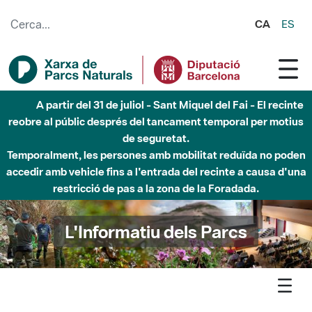
Salta al contingut principal
CA
ES
Fins al desembre de 2026 - Parc Fluvial Besòs -
Afectacions a la llera del Parc Fluvial del Besòs degut a
obres de construcció d'una passera sobre el riu
L'Informatiu dels Parcs
L'informatiu
Butlletí
Subscriu-te al