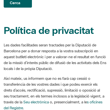
Política de privacitat
Les dades facilitades seran tractades per la Diputació de
Barcelona per a donar resposta a la vostra subscripció en
aquest butlletí electrònic i per a valorar-ne el resultat en funció
de la missió d’interès públic de difusió de les activitats dels Ens
locals i de la pròpia Diputació.
Així mateix, us informem que no es farà cap cessió o
transferència de les vostres dades i que podeu exercir els
drets d’accés, rectificació, supressió, limitació o oposició al
seu tractament, en els termes inclosos a la legislació vigent, a
través de la
Seu electrònica
o, presencialment, a le
s oficines
del Registre
.
D’altra banda, us fem saber que utilitzem el Google Analytics
per a la recollida d'estadístiques. La informació que generen