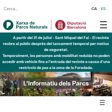
Salta al contingut principal
CA
ES
A partir del 31 de juliol - Sant Miquel del Fai - El recinte
reobre al públic després del tancament temporal per motius
de seguretat.
Temporalment, les persones amb mobilitat reduïda no poden
accedir amb vehicle fins a l'entrada del recinte a causa d'una
restricció de pas a la zona de la Foradada.
L'Informatiu dels Parcs