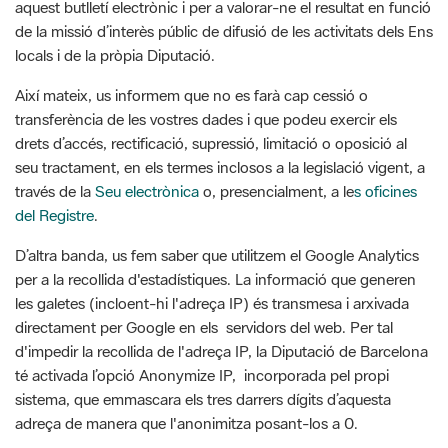
aquest butlletí electrònic i per a valorar-ne el resultat en funció
de la missió d’interès públic de difusió de les activitats dels Ens
locals i de la pròpia Diputació.
Així mateix, us informem que no es farà cap cessió o
transferència de les vostres dades i que podeu exercir els
drets d’accés, rectificació, supressió, limitació o oposició al
seu tractament, en els termes inclosos a la legislació vigent, a
través de la
Seu electrònica
o, presencialment, a le
s oficines
del Registre
.
D’altra banda, us fem saber que utilitzem el Google Analytics
per a la recollida d'estadístiques. La informació que generen
les galetes (incloent-hi l'adreça IP) és transmesa i arxivada
directament per Google en els servidors del web. Per tal
d'impedir la recollida de l'adreça IP, la Diputació de Barcelona
té activada l’opció Anonymize IP, incorporada pel propi
sistema, que emmascara els tres darrers dígits d’aquesta
adreça de manera que l'anonimitza posant-los a 0.