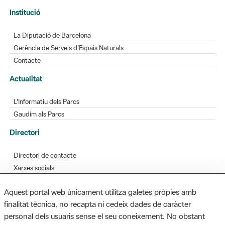
Institució
La Diputació de Barcelona
Gerència de Serveis d'Espais Naturals
Contacte
Actualitat
L'Informatiu dels Parcs
Gaudim als Parcs
Directori
Directori de contacte
Xarxes socials
Aplicacions mòbils
Aquest portal web únicament utilitza galetes pròpies amb
Bústia de suggeriments
finalitat tècnica, no recapta ni cedeix dades de caràcter
Opineu sobre els parcs
personal dels usuaris sense el seu coneixement. No obstant