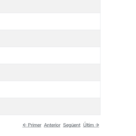
← Primer
Anterior
Següent
Últim →