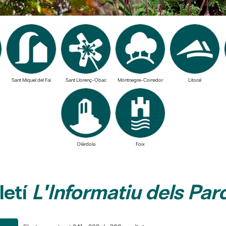
Sant Miquel del Fai
Sant Llorenç-Obac
Montnegre-Corredor
Litoral
Olèrdola
Foix
letí
L'Informatiu dels Par
S'estan mostrant 241 - 269 de 269 resultats.
na