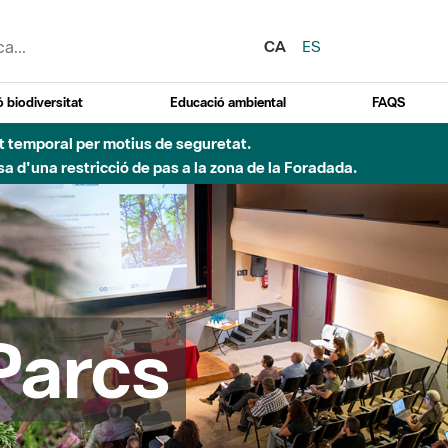
CA
ES
 biodiversitat
Educació ambiental
FAQS
 obres de construcció d'una passera sobre el riu
Parcs