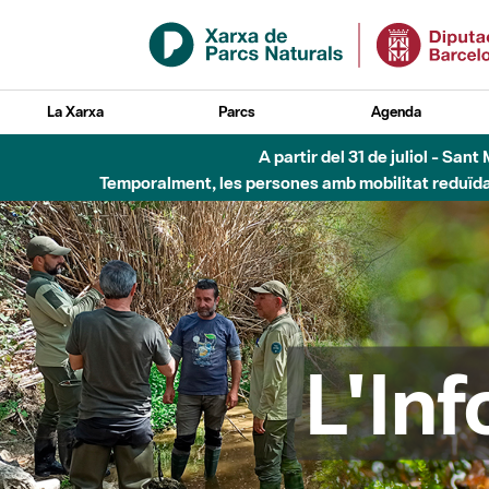
Salta al contingut principal
La Xarxa
Parcs
Agenda
Fins al desembre de 2026 - Parc Fluvial B
L'In