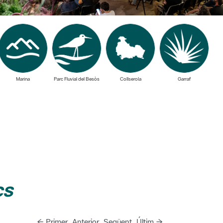
Marina
Parc Fluvial del Besòs
Collserola
Garraf
cs
← Primer
Anterior
Següent
Últim →