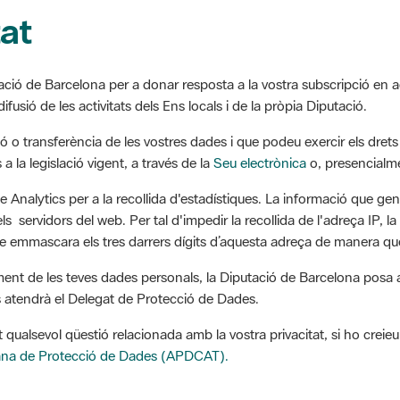
tat
ació de Barcelona per a donar resposta a la vostra subscripció en aqu
ifusió de les activitats dels Ens locals i de la pròpia Diputació.
 o transferència de les vostres dades i que podeu exercir els drets d
a la legislació vigent, a través de la
Seu electrònica
o, presencialme
e Analytics per a la recollida d'estadístiques. La informació que gen
 servidors del web. Per tal d'impedir la recollida de l'adreça IP, la
 emmascara els tres darrers dígits d’aquesta adreça de manera que
ment de les teves dades personals, la Diputació de Barcelona posa a 
s atendrà el Delegat de Protecció de Dades.
t qualsevol qüestió relacionada amb la vostra privacitat, si ho cre
lana de Protecció de Dades (APDCAT).