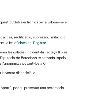
est butlletí electrònic i per a valorar-ne el
’accés, rectificació, supressió, limitació o
nt, a le
s oficines del Registre
.
eren les galetes (incloent-hi l'adreça IP) és
 Diputació de Barcelona té activada l’opció
 l'anonimitza posant-los a 0.
la vostra disposició la
ieu oportú, podeu presentar una reclamació