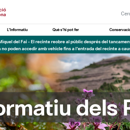
L'Informatiu
Què s'hi pot fer
Conservació
esòs - Afectacions a la llera del Parc Fluvial del Besòs degut a
formatiu dels 