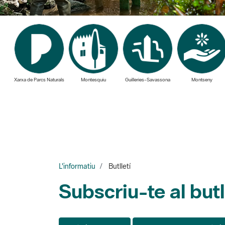
Xarxa de Parcs Naturals
Montesquiu
Guilleries-Savassona
Montseny
L'informatiu
Butlletí
Subscriu-te al butl
Pàgina 7 de 7
40 elements per pàgi