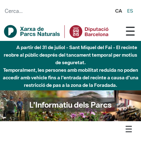
Salta al contingut principal
CA
ES
A partir del 31 de juliol - Sant Miquel del Fai - El recinte
reobre al públic després del tancament temporal per motius
de seguretat.
Temporalment, les persones amb mobilitat reduïda no poden
accedir amb vehicle fins a l'entrada del recinte a causa d'una
restricció de pas a la zona de la Foradada.
L'Informatiu dels Parcs