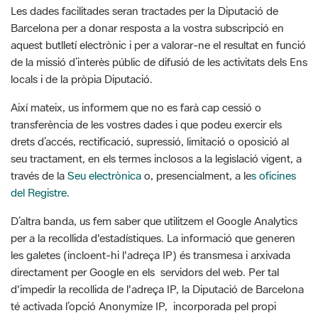
Les dades facilitades seran tractades per la Diputació de
Barcelona per a donar resposta a la vostra subscripció en
aquest butlletí electrònic i per a valorar-ne el resultat en funció
de la missió d’interès públic de difusió de les activitats dels Ens
locals i de la pròpia Diputació.
Així mateix, us informem que no es farà cap cessió o
transferència de les vostres dades i que podeu exercir els
drets d’accés, rectificació, supressió, limitació o oposició al
seu tractament, en els termes inclosos a la legislació vigent, a
través de la
Seu electrònica
o, presencialment, a le
s oficines
del Registre
.
D’altra banda, us fem saber que utilitzem el Google Analytics
per a la recollida d'estadístiques. La informació que generen
les galetes (incloent-hi l'adreça IP) és transmesa i arxivada
directament per Google en els servidors del web. Per tal
d'impedir la recollida de l'adreça IP, la Diputació de Barcelona
té activada l’opció Anonymize IP, incorporada pel propi