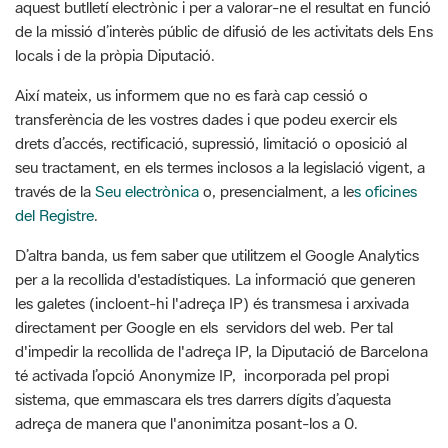
aquest butlletí electrònic i per a valorar-ne el resultat en funció
de la missió d’interès públic de difusió de les activitats dels Ens
locals i de la pròpia Diputació.
Així mateix, us informem que no es farà cap cessió o
transferència de les vostres dades i que podeu exercir els
drets d’accés, rectificació, supressió, limitació o oposició al
seu tractament, en els termes inclosos a la legislació vigent, a
través de la
Seu electrònica
o, presencialment, a le
s oficines
del Registre
.
D’altra banda, us fem saber que utilitzem el Google Analytics
per a la recollida d'estadístiques. La informació que generen
les galetes (incloent-hi l'adreça IP) és transmesa i arxivada
directament per Google en els servidors del web. Per tal
d'impedir la recollida de l'adreça IP, la Diputació de Barcelona
té activada l’opció Anonymize IP, incorporada pel propi
sistema, que emmascara els tres darrers dígits d’aquesta
adreça de manera que l'anonimitza posant-los a 0.