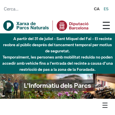
Salta al contingut principal
CA
ES
A partir del 31 de juliol - Sant Miquel del Fai - El recinte
reobre al públic després del tancament temporal per motius
de seguretat.
Temporalment, les persones amb mobilitat reduïda no poden
accedir amb vehicle fins a l'entrada del recinte a causa d'una
restricció de pas a la zona de la Foradada.
L'Informatiu dels Parcs