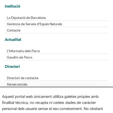
Institució
La Diputació de Barcelona
Gerència de Serveis d'Espais Naturals
Contacte
Actualitat
L'Informatiu dels Parcs
Gaudim als Parcs
Directori
Directori de contacte
Xarxes socials
Aplicacions mòbils
Aquest portal web únicament utilitza galetes pròpies amb
Bústia de suggeriments
finalitat tècnica, no recapta ni cedeix dades de caràcter
Opineu sobre els parcs
personal dels usuaris sense el seu coneixement. No obstant