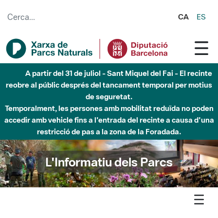
Salta al contingut principal
CA
ES
A partir del 31 de juliol - Sant Miquel del Fai - El recinte
reobre al públic després del tancament temporal per motius
de seguretat.
Temporalment, les persones amb mobilitat reduïda no poden
accedir amb vehicle fins a l'entrada del recinte a causa d'una
restricció de pas a la zona de la Foradada.
L'Informatiu dels Parcs