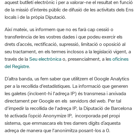
aquest butlletí electrònic i per a valorar-ne el resultat en funció
de la missió d’interès públic de difusió de les activitats dels Ens
locals i de la pròpia Diputació.
Així mateix, us informem que no es farà cap cessió o
transferència de les vostres dades i que podeu exercir els
drets d’accés, rectificació, supressió, limitació o oposició al
seu tractament, en els termes inclosos a la legislació vigent, a
través de la
Seu electrònica
o, presencialment, a le
s oficines
del Registre
.
D’altra banda, us fem saber que utilitzem el Google Analytics
per a la recollida d'estadístiques. La informació que generen
les galetes (incloent-hi l'adreça IP) és transmesa i arxivada
directament per Google en els servidors del web. Per tal
d'impedir la recollida de l'adreça IP, la Diputació de Barcelona
té activada l’opció Anonymize IP, incorporada pel propi
sistema, que emmascara els tres darrers dígits d’aquesta
adreça de manera que l'anonimitza posant-los a 0.