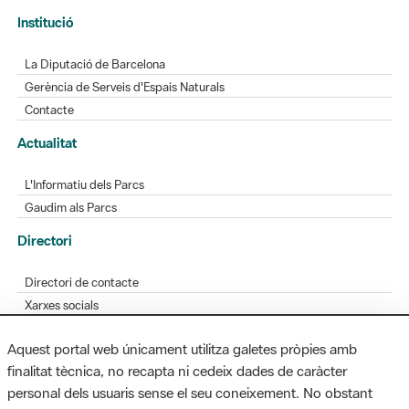
Institució
La Diputació de Barcelona
Gerència de Serveis d'Espais Naturals
Contacte
Actualitat
L'Informatiu dels Parcs
Gaudim als Parcs
Directori
Directori de contacte
Xarxes socials
Aplicacions mòbils
Aquest portal web únicament utilitza galetes pròpies amb
Bústia de suggeriments
finalitat tècnica, no recapta ni cedeix dades de caràcter
Opineu sobre els parcs
personal dels usuaris sense el seu coneixement. No obstant