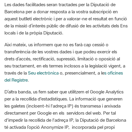
Les dades facilitades seran tractades per la Diputació de
Barcelona per a donar resposta a la vostra subscripció en
aquest butlletí electrònic i per a valorar-ne el resultat en funció
de la missió d’interès públic de difusió de les activitats dels Ens
locals i de la pròpia Diputació.
Així mateix, us informem que no es farà cap cessió o
transferència de les vostres dades i que podeu exercir els
drets d’accés, rectificació, supressió, limitació o oposició al
seu tractament, en els termes inclosos a la legislació vigent, a
través de la
Seu electrònica
o, presencialment, a le
s oficines
del Registre
.
D’altra banda, us fem saber que utilitzem el Google Analytics
per a la recollida d'estadístiques. La informació que generen
les galetes (incloent-hi l'adreça IP) és transmesa i arxivada
directament per Google en els servidors del web. Per tal
d'impedir la recollida de l'adreça IP, la Diputació de Barcelona
té activada l’opció Anonymize IP, incorporada pel propi