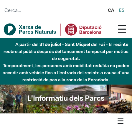
Salta al contingut principal
CA
ES
A partir del 31 de juliol - Sant Miquel del Fai - El recinte
reobre al públic després del tancament temporal per motius
de seguretat.
Temporalment, les persones amb mobilitat reduïda no poden
accedir amb vehicle fins a l'entrada del recinte a causa d'una
restricció de pas a la zona de la Foradada.
L'Informatiu dels Parcs