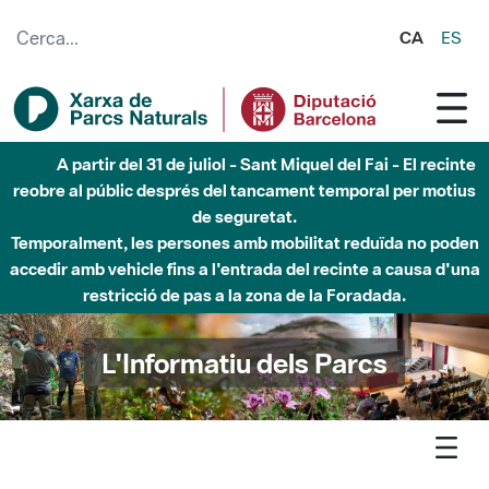
Salta al contingut principal
CA
ES
A partir del 31 de juliol - Sant Miquel del Fai - El recinte
reobre al públic després del tancament temporal per motius
de seguretat.
Temporalment, les persones amb mobilitat reduïda no poden
accedir amb vehicle fins a l'entrada del recinte a causa d'una
restricció de pas a la zona de la Foradada.
L'Informatiu dels Parcs