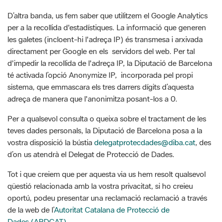
D’altra banda, us fem saber que utilitzem el Google Analytics
per a la recollida d'estadístiques. La informació que generen
les galetes (incloent-hi l'adreça IP) és transmesa i arxivada
directament per Google en els servidors del web. Per tal
d'impedir la recollida de l'adreça IP, la Diputació de Barcelona
té activada l’opció Anonymize IP, incorporada pel propi
sistema, que emmascara els tres darrers dígits d’aquesta
adreça de manera que l'anonimitza posant-los a 0.
Per a qualsevol consulta o queixa sobre el tractament de les
teves dades personals, la Diputació de Barcelona posa a la
vostra disposició la bústia
delegatprotecdades@diba.cat
, des
d’on us atendrà el Delegat de Protecció de Dades.
Tot i que creiem que per aquesta via us hem resolt qualsevol
qüestió relacionada amb la vostra privacitat, si ho creieu
oportú, podeu presentar una reclamació reclamació a través
de la web de l’
Autoritat Catalana de Protecció de
Dades (APDCAT).