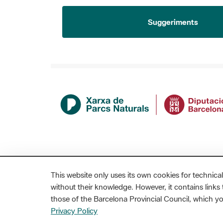
Suggeriments
This website only uses its own cookies for technical
without their knowledge. However, it contains links t
those of the Barcelona Provincial Council, which 
MAPA WEB
AVÍS LEGAL
ACCESSIBILITAT
Privacy Policy