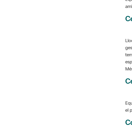
C
Llo
ges
tem
esp
Més
C
Equ
el 
C