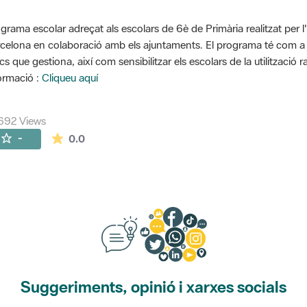
grama escolar adreçat als escolars de 6è de Primària realitzat per l
celona en colaboració amb els ajuntaments. El programa té com a o
cs que gestiona, així com sensibilitzar els escolars de la utilització 
ormació :
Cliqueu aquí
692 Views
The average rating is 0 stars out of 5.
-
0.0
Suggeriments, opinió i xarxes socials