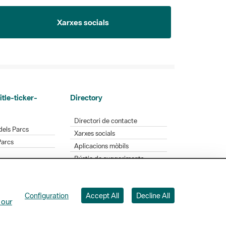
Xarxes socials
itle-ticker-
Directory
Directori de contacte
dels Parcs
Xarxes socials
Parcs
Aplicacions mòbils
Bústia de suggeriments
Opineu sobre els parcs
Configuration
Accept All
Decline All
 Badajoz, 49. 08005 Barcelona. Tel. 934 022 428
 our