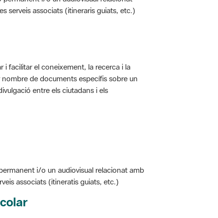
i facilitar el coneixement, la recerca i la
jor nombre de documents específis sobre un
ivulgació entre els ciutadans i els
 permanent i/o un audiovisual relacionat amb
is associats (itineratis guiats, etc.)
colar