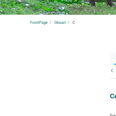
FrontPage
Glosari
C
Glo
Ce
Equ
amb