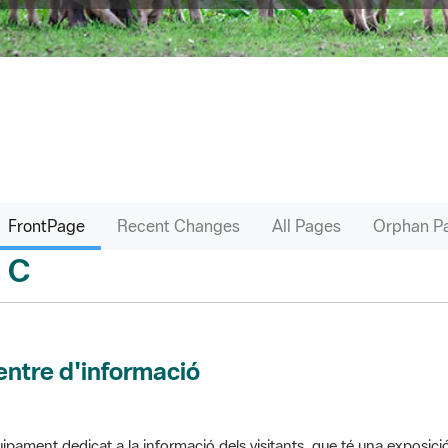
FrontPage
Recent Changes
All Pages
Orphan P
C
sari
ntre d'informació
ipament dedicat a la informació dels visitants, que té una exposici
 el parc. Pot comptar amb venda de productes o bé gestionar altres s