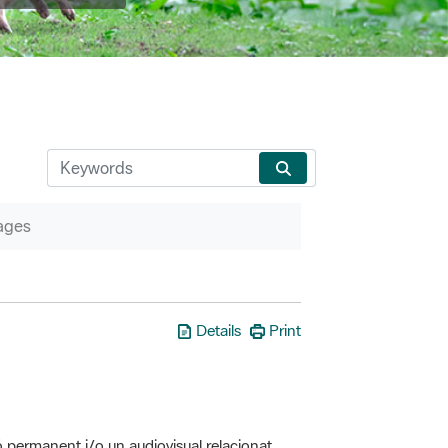
ages
Details
Print
ó permanent i/o un audiovisual relacionat
erveis associats (itineraris guiats, etc.)