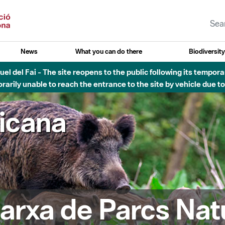
News
What you can do there
Biodiversit
esòs - Afectacions a la llera del Parc Fluvial del Besòs degut a
ricana
arxa de Parcs Nat