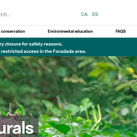
CA
ES
y conservation
Environmental education
FAQS
 obres de construcció d'una passera sobre el riu
urals