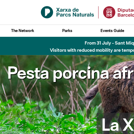
Skip to Main Content
The Network
Parks
Events Guide
Fins al desembre de 2026 - Parc Fluvial B
Pesta porcina af
La X