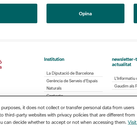
Opina
Institution
newsletter-t
actualitat
La Diputació de Barcelona
L'Informatiu 
Gerència de Serveis d'Espais
Gaudim als 
Naturals
Contacte
 purposes, it does not collect or transfer personal data from users
o third-party websites with privacy policies that are different from
Diputació de Barcelona. Edifici Llacuna, 1a planta.
you can decide whether to accept or not when accessing them.
Visit
/ xarxaparcs@diba.cat