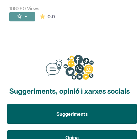
108360 Views
The average rating is 0 stars out of 5.
-
0.0
Suggeriments, opinió i xarxes socials
Suggeriments
Opina