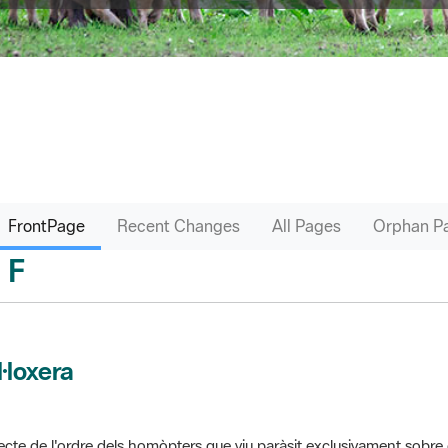
FrontPage
Recent Changes
All Pages
Orphan P
F
sari
l·loxera
ecte de l'ordre dels homòpters que viu paràsit exclusivament sobre 