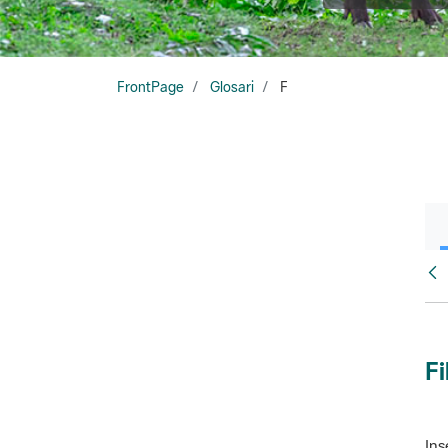
FrontPage
Glosari
F
Glo
Fi
Ins