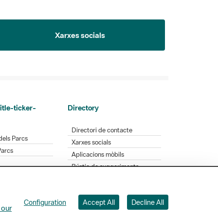
Xarxes socials
itle-ticker-
Directory
Directori de contacte
dels Parcs
Xarxes socials
Parcs
Aplicacions mòbils
Bústia de suggeriments
Opineu sobre els parcs
Configuration
Accept All
Decline All
 our
 Badajoz, 49. 08005 Barcelona. Tel. 934 022 428