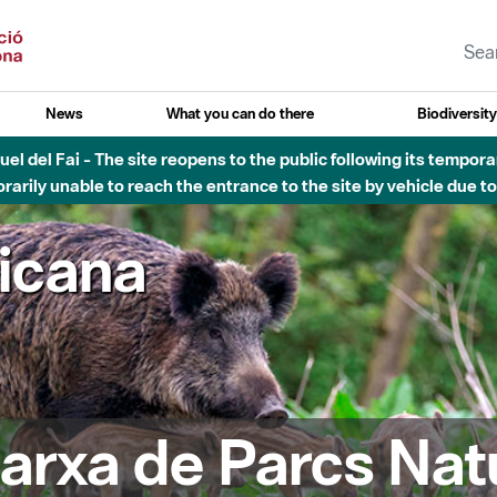
News
What you can do there
Biodiversit
el del Fai - The site reopens to the public following its tempora
rarily unable to reach the entrance to the site by vehicle due t
ricana
arxa de Parcs Nat