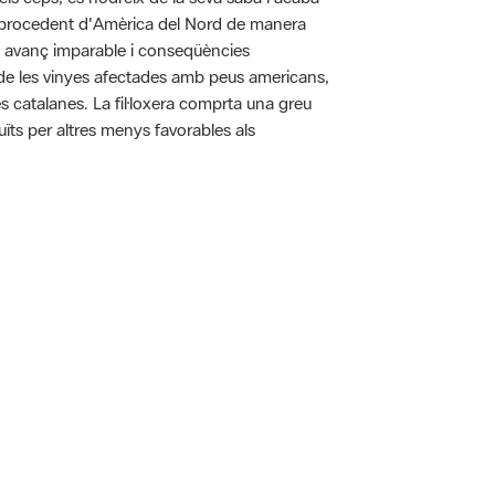
pa procedent d'Amèrica del Nord de manera
n avanç imparable i conseqüències
ó de les vinyes afectades amb peus americans,
s catalanes. La fil·loxera comprta una greu
uïts per altres menys favorables als