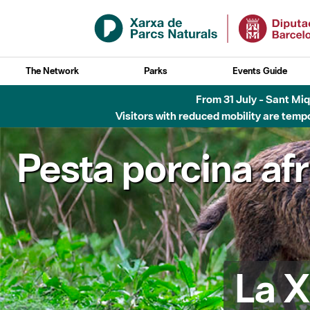
Skip to Main Content
The Network
Parks
Events Guide
From 31 July - Sant Miqu
Visitors with reduced mobility are tempo
Pesta porcina af
La X