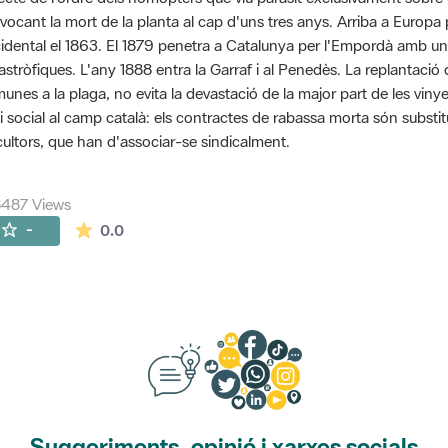
vocant la mort de la planta al cap d'uns tres anys. Arriba a Euro
idental el 1863. El 1879 penetra a Catalunya per l'Empordà amb u
astròfiques. L'any 1888 entra la Garraf i al Penedès. La replantaci
unes a la plaga, no evita la devastació de la major part de les vinye
si social al camp català: els contractes de rabassa morta són substit
icultors, que han d'associar-se sindicalment.
487 Views
The average rating is 0 stars out of 5.
-
0.0
Suggeriments, opinió i xarxes socials