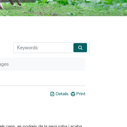
ages
Details
Print
els ceps, es nodreix de la seva saba i acaba