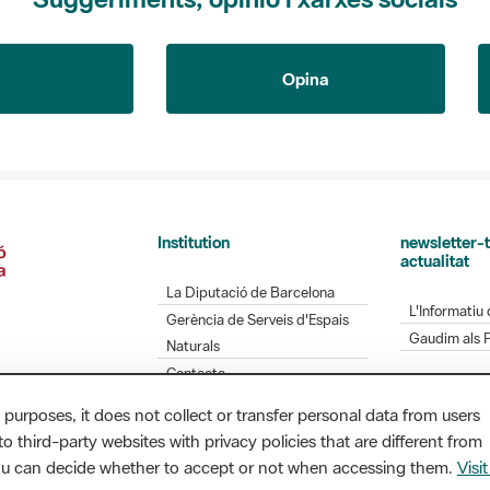
Opina
Institution
newsletter-t
actualitat
La Diputació de Barcelona
L'Informatiu 
Gerència de Serveis d'Espais
Gaudim als 
Naturals
Contacte
 purposes, it does not collect or transfer personal data from users
o third-party websites with privacy policies that are different from
you can decide whether to accept or not when accessing them.
Visit
Diputació de Barcelona. Edifici Llacuna, 1a planta.