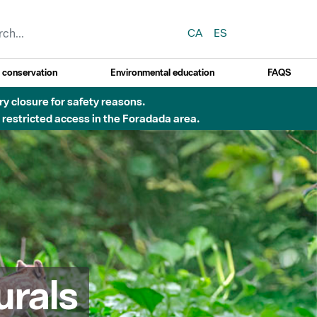
CA
ES
y conservation
Environmental education
FAQS
ry closure for safety reasons.
o restricted access in the Foradada area.
urals