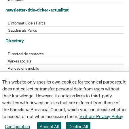
newsletter-title-ticker-actualitat
L'Informatiu dels Parcs
Gaudim als Parcs
Directory
Directori de contacte
Xarxes socials
Aplicacions mòbils
Bústia de suggeriments
This website only uses its own cookies for technical purposes, it
Opineu sobre els parcs
does not collect or transfer personal data from users without
their knowledge. However, it contains links to third-party
websites with privacy policies that are different from those of
the Barcelona Provincial Council, which you can decide whether
MAPA WEB
AVÍS LEGAL
ACCESSIBILITAT
to accept or not when accessing them.
Visit our Privacy Policy
Diputació de Barcelona. Edifici Llacuna, 1a planta. Badajoz, 49. 08005
Configuration
Accept All
Decline All