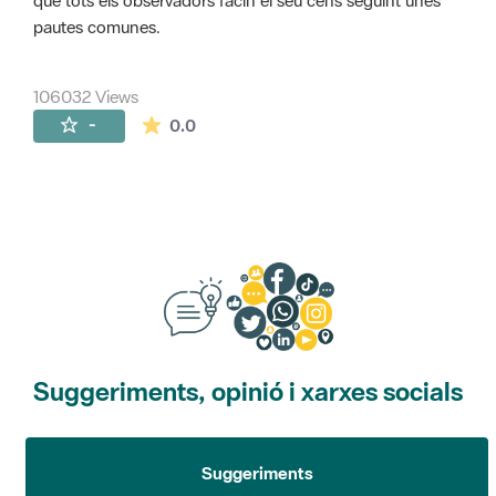
que tots els observadors facin el seu cens seguint unes
pautes comunes.
106032 Views
The average rating is 0 stars out of 5.
-
0.0
Suggeriments, opinió i xarxes socials
Suggeriments