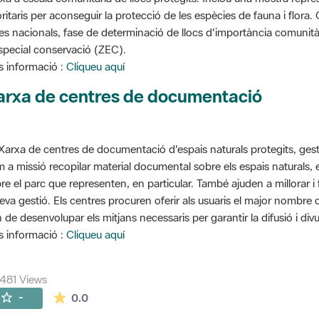
oritaris per aconseguir la protecció de les espècies de fauna i flora
stes nacionals, fase de determinació de llocs d'importància comunità
special conservació (ZEC).
 informació :
Cliqueu aquí
arxa de centres de documentació
Xarxa de centres de documentació d'espais naturals protegits, gest
 a missió recopilar material documental sobre els espais naturals,
re el parc que representen, en particular. També ajuden a millorar i f
seva gestió. Els centres procuren oferir als usuaris el major nombre
 de desenvolupar els mitjans necessaris per garantir la difusió i divu
 informació :
Cliqueu aquí
481 Views
The average rating is 0 stars out of 5.
-
0.0