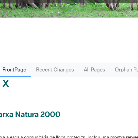
FrontPage
Recent Changes
All Pages
Orphan P
X
sari
arxa Natura 2000
xa a escala comunitària de llocs protegits. Inclou una mostra repres