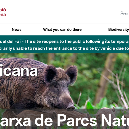
News
What you can do there
Biodiversit
el del Fai - The site reopens to the public following its tempora
rarily unable to reach the entrance to the site by vehicle due t
ricana
arxa de Parcs Nat