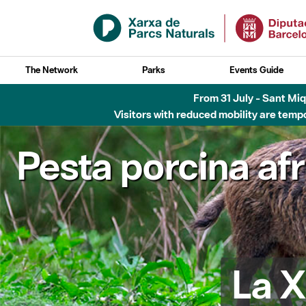
Skip to Main Content
The Network
Parks
Events Guide
From 31 July - Sant Miqu
Visitors with reduced mobility are tempo
Pesta porcina af
La X