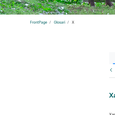
FrontPage
Glosari
X
Glo
X
Xar