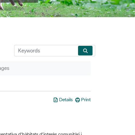
ages
Details
Print
entativa d'hàbitats d'interès comunitàri i