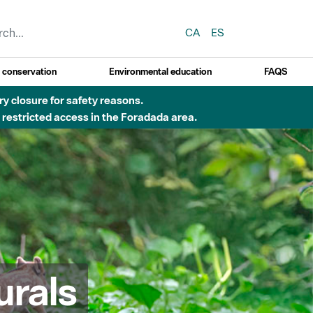
CA
ES
y conservation
Environmental education
FAQS
ry closure for safety reasons.
o restricted access in the Foradada area.
urals