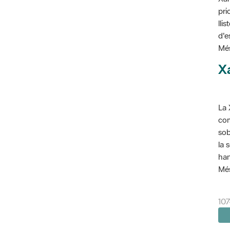
pri
lli
d'e
Més
X
La 
com
sob
la 
han
Més
107