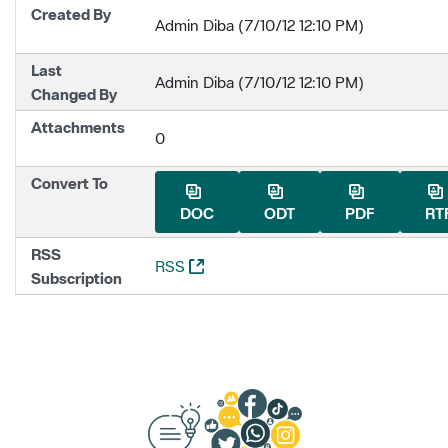
Created By
Admin Diba (7/10/12 12:10 PM)
Last
Admin Diba (7/10/12 12:10 PM)
Changed By
Attachments
0
Convert To
DOC
ODT
PDF
RT
RSS
(Opens New Window)
RSS
Subscription