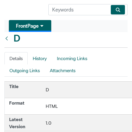
FrontPage
D
Back
Details
History
Incoming Links
Outgoing Links
Attachments
Title
D
Format
HTML
Latest
1.0
Version