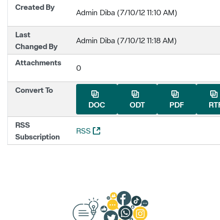
Created By
Admin Diba (7/10/12 11:10 AM)
Last
Admin Diba (7/10/12 11:18 AM)
Changed By
Attachments
0
Convert To
DOC
ODT
PDF
RT
RSS
(Opens New Window)
RSS
Subscription