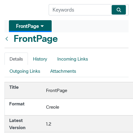
FrontPage
FrontPage
Back
Details
History
Incoming Links
Outgoing Links
Attachments
Title
FrontPage
Format
Creole
Latest
1.2
Version