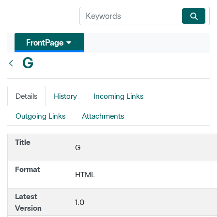
FrontPage
G
Back
Details
History
Incoming Links
Outgoing Links
Attachments
Title
G
Format
HTML
Latest
1.0
Version