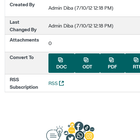
Created By
Admin Diba (7/10/12 12:18 PM)
Last
Admin Diba (7/10/12 12:18 PM)
Changed By
Attachments
0
Convert To
DOC
ODT
PDF
RT
RSS
(Opens New Window)
RSS
Subscription