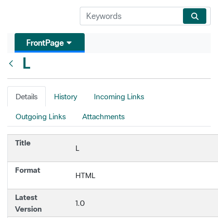
FrontPage
L
Back
Details
History
Incoming Links
Outgoing Links
Attachments
Title
L
Format
HTML
Latest
1.0
Version