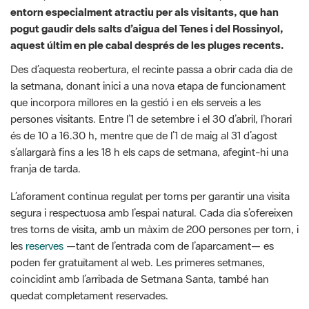
entorn especialment atractiu per als visitants, que han
pogut gaudir dels salts d’aigua del Tenes i del Rossinyol,
aquest últim en ple cabal després de les pluges recents.
Des d’aquesta reobertura, el recinte passa a obrir cada dia de
la setmana, donant inici a una nova etapa de funcionament
que incorpora millores en la gestió i en els serveis a les
persones visitants. Entre l’1 de setembre i el 30 d’abril, l’horari
és de 10 a 16.30 h, mentre que de l’1 de maig al 31 d’agost
s’allargarà fins a les 18 h els caps de setmana, afegint-hi una
franja de tarda.
L’aforament continua regulat per torns per garantir una visita
segura i respectuosa amb l’espai natural. Cada dia s’ofereixen
tres torns de visita, amb un màxim de 200 persones per torn, i
les
reserves
—tant de l’entrada com de l’aparcament— es
poden fer gratuïtament al web. Les primeres setmanes,
coincidint amb l’arribada de Setmana Santa, també han
quedat completament reservades.