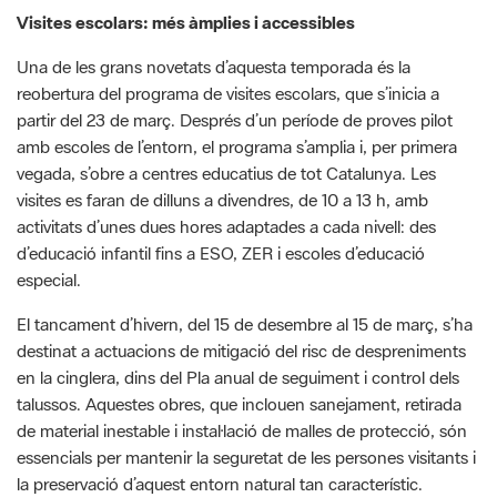
Visites escolars: més àmplies i accessibles
Una de les grans novetats d’aquesta temporada és la
reobertura del programa de visites escolars, que s’inicia a
partir del 23 de març. Després d’un període de proves pilot
amb escoles de l’entorn, el programa s’amplia i, per primera
vegada, s’obre a centres educatius de tot Catalunya. Les
visites es faran de dilluns a divendres, de 10 a 13 h, amb
activitats d’unes dues hores adaptades a cada nivell: des
d’educació infantil fins a ESO, ZER i escoles d’educació
especial.
El tancament d’hivern, del 15 de desembre al 15 de març, s’ha
destinat a actuacions de mitigació del risc de despreniments
en la cinglera, dins del Pla anual de seguiment i control dels
talussos. Aquestes obres, que inclouen sanejament, retirada
de material inestable i instal·lació de malles de protecció, són
essencials per mantenir la seguretat de les persones visitants i
la preservació d’aquest entorn natural tan característic.