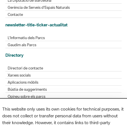
La Diputació de Barcelona
Gerència de Serveis d'Espais Naturals
Contacte
newsletter-title-ticker-actualitat
L'Informatiu dels Parcs
Gaudim als Parcs
Directory
Directori de contacte
Xarxes socials
Aplicacions mòbils
Bústia de suggeriments
Opineu sobre els parcs
This website only uses its own cookies for technical purposes, it
does not collect or transfer personal data from users without
their knowledge. However, it contains links to third-party
MAPA WEB
AVÍS LEGAL
ACCESSIBILITAT