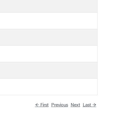
← First
Previous
Next
Last →