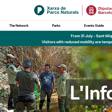
Skip to Main Content
The Network
Parks
Events Guide
Fins al desembre de 2026 - Parc Fluvial B
L'In