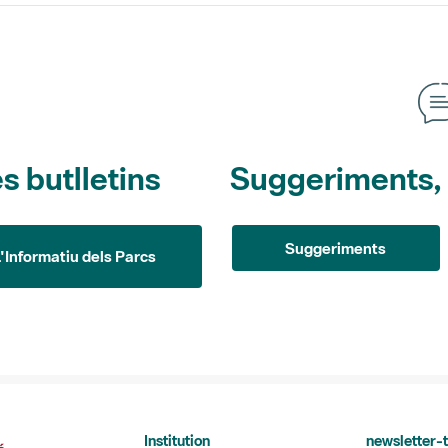
s butlletins
Suggeriments, o
Suggeriments
L'Informatiu dels Parcs
Institution
newsletter-t
actualitat