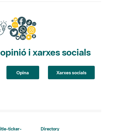
pinió i xarxes socials
Opina
Xarxes socials
itle-ticker-
Directory