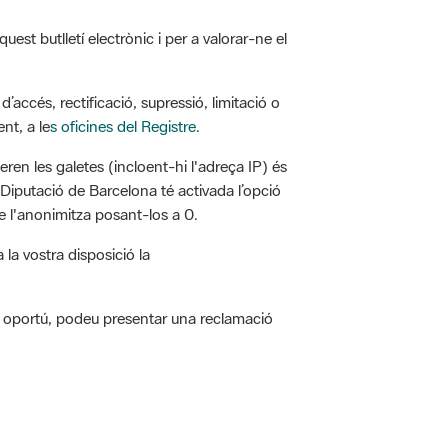
est butlletí electrònic i per a valorar-ne el
’accés, rectificació, supressió, limitació o
nt, a le
s oficines del Registre
.
eren les galetes (incloent-hi l'adreça IP) és
 Diputació de Barcelona té activada l’opció
 l'anonimitza posant-los a 0.
la vostra disposició la
ieu oportú, podeu presentar una reclamació