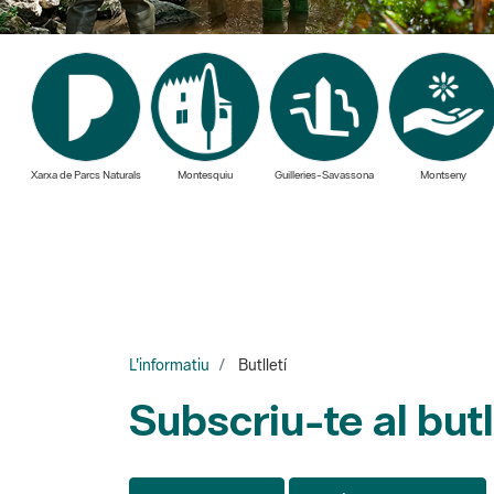
Xarxa de Parcs Naturals
Montesquiu
Guilleries-Savassona
Montseny
L'informatiu
Butlletí
Subscriu-te al butl
Page 12 of 14
20 items per page