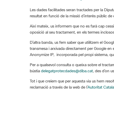
Les dades facilitades seran tractades per la Diput
resultat en funció de la missió d’interès públic de d
Així mateix, us informem que no es farà cap cessió
oposició al seu tractament, en els termes inclosos 
D’altra banda, us fem saber que utilitzem el Googl
transmesa i arxivada directament per Google en els
Anonymize IP, incorporada pel propi sistema, que
Per a qualsevol consulta o queixa sobre el tracta
bústia
delegatprotecdades@diba.cat
, des d’on u
Tot i que creiem que per aquesta via us hem resol
reclamació a través de la web de l’
Autoritat Cata