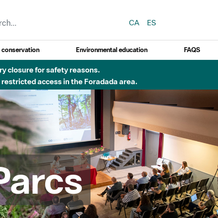
CA
ES
y conservation
Environmental education
FAQS
 obres de construcció d'una passera sobre el riu
Parcs