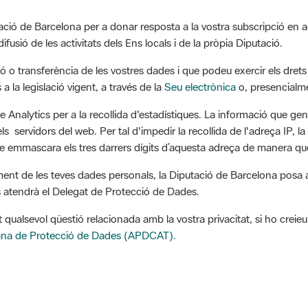
ació de Barcelona per a donar resposta a la vostra subscripció en aqu
ifusió de les activitats dels Ens locals i de la pròpia Diputació.
 o transferència de les vostres dades i que podeu exercir els drets d
a la legislació vigent, a través de la
Seu electrònica
o, presencialme
e Analytics per a la recollida d'estadístiques. La informació que gen
 servidors del web. Per tal d'impedir la recollida de l'adreça IP, la
 emmascara els tres darrers dígits d’aquesta adreça de manera que
ment de les teves dades personals, la Diputació de Barcelona posa a 
s atendrà el Delegat de Protecció de Dades.
t qualsevol qüestió relacionada amb la vostra privacitat, si ho cre
lana de Protecció de Dades (APDCAT).