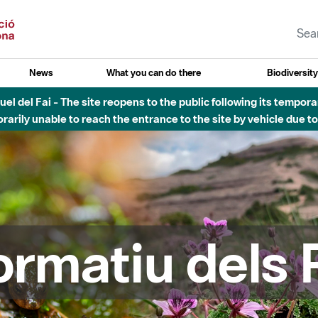
News
What you can do there
Biodiversit
esòs - Afectacions a la llera del Parc Fluvial del Besòs degut a
formatiu dels 