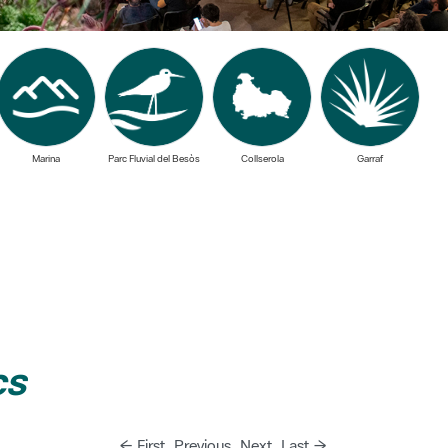
Marina
Parc Fluvial del Besòs
Collserola
Garraf
cs
← First
Previous
Next
Last →