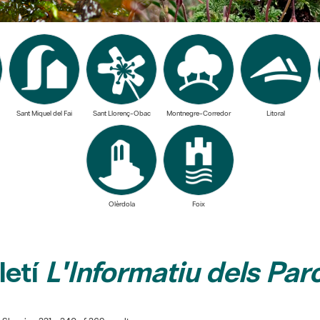
Sant Miquel del Fai
Sant Llorenç-Obac
Montnegre-Corredor
Litoral
Olèrdola
Foix
letí
L'Informatiu dels Par
Showing 221 - 240 of 269 results.