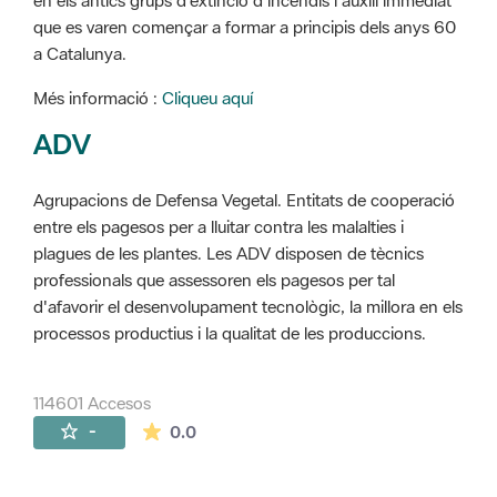
en els antics grups d'extinció d'incendis i auxili immediat
que es varen començar a formar a principis dels anys 60
a Catalunya.
Més informació :
Cliqueu aquí
ADV
Agrupacions de Defensa Vegetal. Entitats de cooperació
entre els pagesos per a lluitar contra les malalties i
plagues de les plantes. Les ADV disposen de tècnics
professionals que assessoren els pagesos per tal
d'afavorir el desenvolupament tecnològic, la millora en els
processos productius i la qualitat de les produccions.
114601 Accesos
La valoración media es de 0 estrellas de 
-
0.0