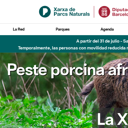
Saltar al contenido principal
La Red
Parques
Agenda
A partir del 31 de julio - 
Temporalmente, las personas con movilidad reducida no
Peste porcina af
La X