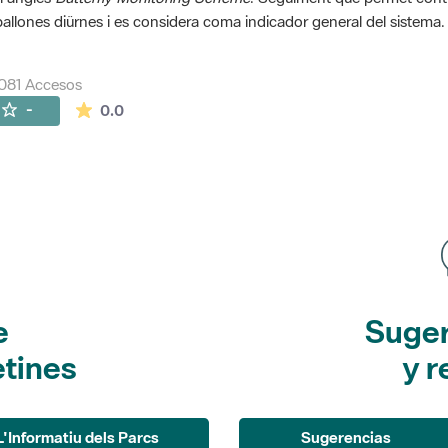
allones diürnes i es considera coma indicador general del sistema.
081 Accesos
La valoración media es de 0 estrellas de 5.
-
0.0
e
Suger
etines
y r
L'Informatiu dels Parcs
Sugerencias