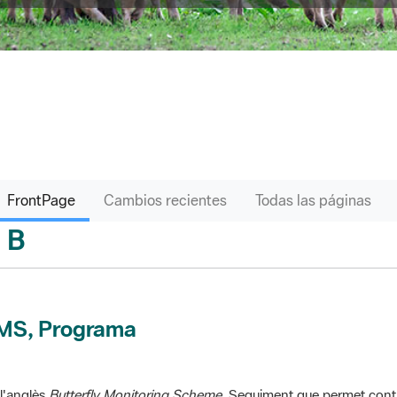
FrontPage
Cambios recientes
Todas las páginas
B
sari
MS, Programa
l'anglès
Butterfly Monitoring Scheme
. Seguiment que permet contr