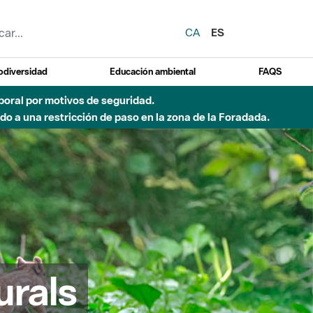
CA
ES
odiversidad
Educación ambiental
FAQS
emporal por motivos de seguridad.
o a una restricción de paso en la zona de la Foradada.
urals