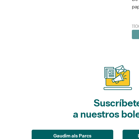
pap
110
Suscríbet
a nuestros bol
Gaudim als Parcs