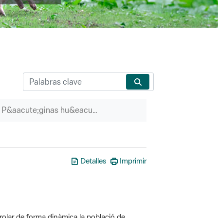
P&aacute;ginas hu&eacute;rfanas
Detalles
Imprimir
olar de forma dinàmica la població de