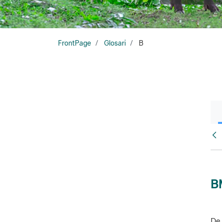
FrontPage
Glosari
B
Glo
B
De 