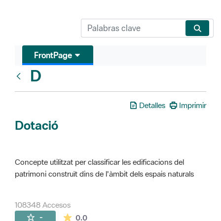
FrontPage
D
Glosari
Detalles
Imprimir
Dotació
Concepte utilitzat per classificar les edificacions del
patrimoni construït dins de l'àmbit dels espais naturals
108348 Accesos
La valoración media es de 0 estrellas de 
-
0.0