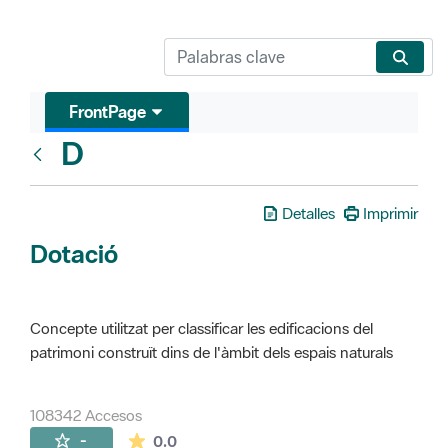
FrontPage
D
Glosari
Detalles
Imprimir
Dotació
Concepte utilitzat per classificar les edificacions del
patrimoni construït dins de l'àmbit dels espais naturals
108342 Accesos
La valoración media es de 0 estrellas de 
-
0.0