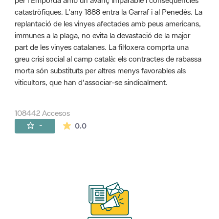
per l'Empordà amb un avanç imparable i conseqüències
catastròfiques. L'any 1888 entra la Garraf i al Penedès. La
replantació de les vinyes afectades amb peus americans,
immunes a la plaga, no evita la devastació de la major
part de les vinyes catalanes. La fil·loxera comprta una
greu crisi social al camp català: els contractes de rabassa
morta són substituïts per altres menys favorables als
viticultors, que han d'associar-se sindicalment.
108442 Accesos
La valoración media es de 0 estrellas de 
-
0.0