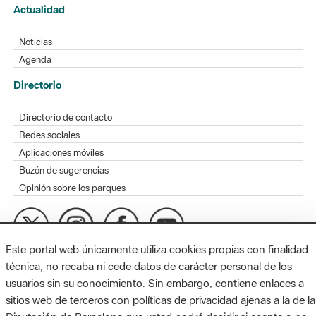
Actualidad
Noticias
Agenda
Directorio
Directorio de contacto
Redes sociales
Aplicaciones móviles
Buzón de sugerencias
Opinión sobre los parques
Este portal web únicamente utiliza cookies propias con finalidad
MAPA WEB
AVISO LEGAL
ACCESIBILIDAD
técnica, no recaba ni cede datos de carácter personal de los
usuarios sin su conocimiento. Sin embargo, contiene enlaces a
Diputación de Barcelona. Edifici Llacuna, 1a planta. Badajoz, 49.
sitios web de terceros con políticas de privacidad ajenas a la de la
08005 Barcelona. Tel. 934 022 428 / xarxaparcs@diba.cat