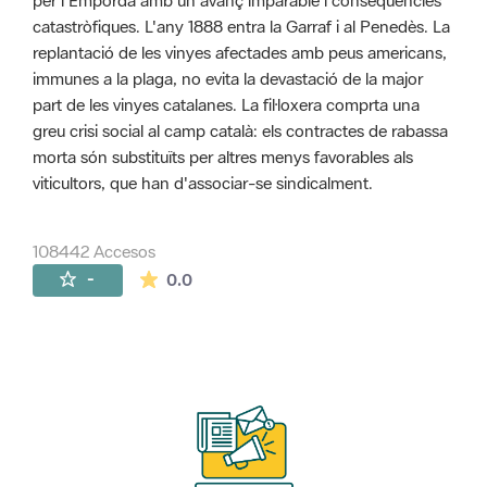
per l'Empordà amb un avanç imparable i conseqüències
catastròfiques. L'any 1888 entra la Garraf i al Penedès. La
replantació de les vinyes afectades amb peus americans,
immunes a la plaga, no evita la devastació de la major
part de les vinyes catalanes. La fil·loxera comprta una
greu crisi social al camp català: els contractes de rabassa
morta són substituïts per altres menys favorables als
viticultors, que han d'associar-se sindicalment.
108442 Accesos
La valoración media es de 0 estrellas de 
-
0.0