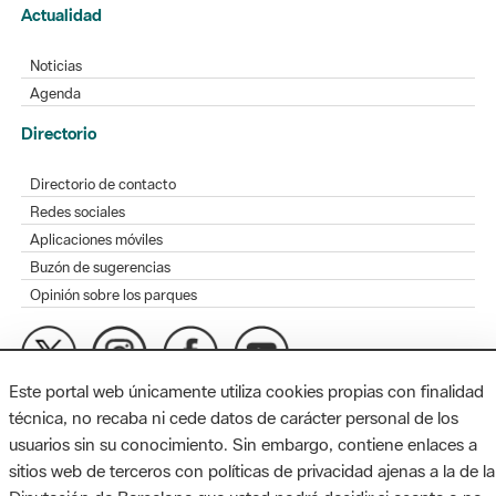
Actualidad
Noticias
Agenda
Directorio
Directorio de contacto
Redes sociales
Aplicaciones móviles
Buzón de sugerencias
Opinión sobre los parques
Este portal web únicamente utiliza cookies propias con finalidad
MAPA WEB
AVISO LEGAL
ACCESIBILIDAD
técnica, no recaba ni cede datos de carácter personal de los
usuarios sin su conocimiento. Sin embargo, contiene enlaces a
Diputación de Barcelona. Edifici Llacuna, 1a planta. Badajoz, 49.
sitios web de terceros con políticas de privacidad ajenas a la de la
08005 Barcelona. Tel. 934 022 428 / xarxaparcs@diba.cat