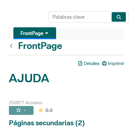
FrontPage
FrontPage
Atrás
Detalles
Imprimir
AJUDA
252877 Accesos
La valoración media es de 0 estrellas de 
-
0.0
Páginas secundarias (2)