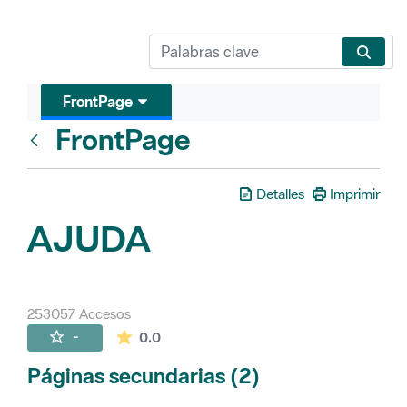
FrontPage
FrontPage
Atrás
Detalles
Imprimir
AJUDA
253057 Accesos
La valoración media es de 0 estrellas de 
-
0.0
Páginas secundarias (2)