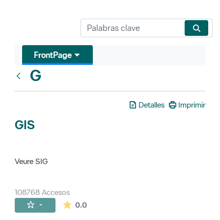
FrontPage
G
Glosari
Detalles
Imprimir
GIS
Veure SIG
108768 Accesos
La valoración media es de 0 estrellas de 
-
0.0