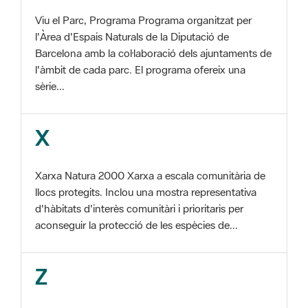
Barcelona amb la col·laboració dels ajuntaments de
l'àmbit de cada parc. El programa ofereix una
sèrie...
X
Xarxa Natura 2000 Xarxa a escala comunitària de
llocs protegits. Inclou una mostra representativa
d'hàbitats d'interès comunitàri i prioritaris per
aconseguir la protecció de les espècies de...
Z
ZEC Zona d'especial conservació. En la fase
tercera de Xarxa Natura 2000 els llocs
d'importància comunitària són designats com a