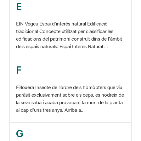
EIN Vegeu Espai d'interès natural Edificació
tradicional Concepte utilitzat per classificar les
edificacions del patrimoni construït dins de l'àmbit
dels espais naturals. Espai Interès Natural ...
F
Fil·loxera Insecte de l'ordre dels homòpters que viu
paràsit exclusivament sobre els ceps, es nodreix de
la seva saba i acaba provocant la mort de la planta
al cap d'uns tres anys. Arriba a...
G
GIS Veure SIG