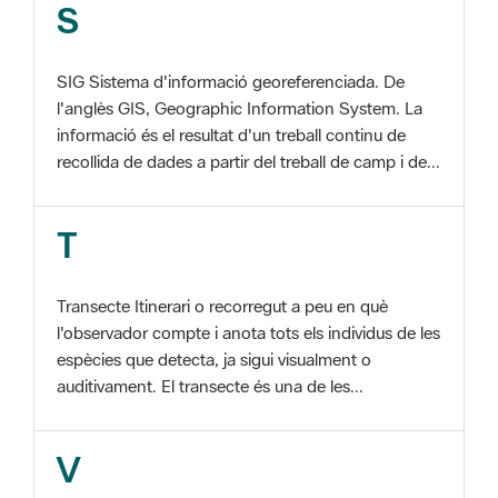
SIG Sistema d'informació georeferenciada. De
l'anglès GIS, Geographic Information System. La
informació és el resultat d'un treball continu de
recollida de dades a partir del treball de camp i de...
T
Transecte Itinerari o recorregut a peu en què
l'observador compte i anota tots els individus de les
espècies que detecta, ja sigui visualment o
auditivament. El transecte és una de les...
V
Viu el Parc, Programa Programa organitzat per
l'Àrea d'Espais Naturals de la Diputació de