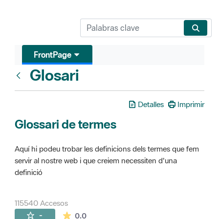
FrontPage
Glosari
FrontPage
Detalles
Imprimir
Glossari de termes
Aquí hi podeu trobar les definicions dels termes que fem
servir al nostre web i que creiem necessiten d'una
definició
115540 Accesos
La valoración media es de 0 estrellas de 
-
0.0
Páginas secundarias (16)