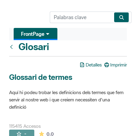
FrontPage
Glosari
FrontPage
Detalles
Imprimir
Glossari de termes
Aquí hi podeu trobar les definicions dels termes que fem
servir al nostre web i que creiem necessiten d'una
definició
115415 Accesos
La valoración media es de 0 estrellas de 
-
0.0
Páginas secundarias (16)