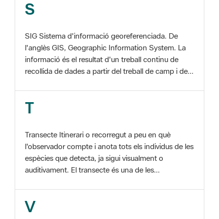
SIG Sistema d'informació georeferenciada. De
l'anglès GIS, Geographic Information System. La
informació és el resultat d'un treball continu de
recollida de dades a partir del treball de camp i de...
T
Transecte Itinerari o recorregut a peu en què
l'observador compte i anota tots els individus de les
espècies que detecta, ja sigui visualment o
auditivament. El transecte és una de les...
V
Viu el Parc, Programa Programa organitzat per
l'Àrea d'Espais Naturals de la Diputació de