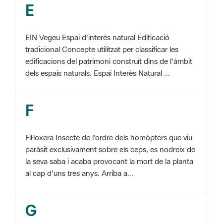
EIN Vegeu Espai d'interès natural Edificació
tradicional Concepte utilitzat per classificar les
edificacions del patrimoni construït dins de l'àmbit
dels espais naturals. Espai Interès Natural ...
F
Fil·loxera Insecte de l'ordre dels homòpters que viu
paràsit exclusivament sobre els ceps, es nodreix de
la seva saba i acaba provocant la mort de la planta
al cap d'uns tres anys. Arriba a...
G
GIS Veure SIG