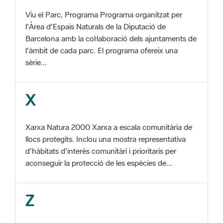
Barcelona amb la col·laboració dels ajuntaments de
l'àmbit de cada parc. El programa ofereix una
sèrie...
X
Xarxa Natura 2000 Xarxa a escala comunitària de
llocs protegits. Inclou una mostra representativa
d'hàbitats d'interès comunitàri i prioritaris per
aconseguir la protecció de les espècies de...
Z
ZEC Zona d'especial conservació. En la fase
tercera de Xarxa Natura 2000 els llocs
d'importància comunitària són designats com a