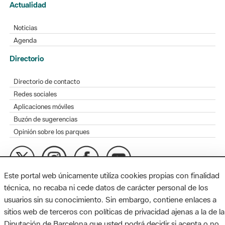
Actualidad
Noticias
Agenda
Directorio
Directorio de contacto
Redes sociales
Aplicaciones móviles
Buzón de sugerencias
Opinión sobre los parques
Este portal web únicamente utiliza cookies propias con finalidad
MAPA WEB
AVISO LEGAL
ACCESIBILIDAD
técnica, no recaba ni cede datos de carácter personal de los
usuarios sin su conocimiento. Sin embargo, contiene enlaces a
Diputación de Barcelona. Edifici Llacuna, 1a planta. Badajoz, 49.
sitios web de terceros con políticas de privacidad ajenas a la de la
08005 Barcelona. Tel. 934 022 428 / xarxaparcs@diba.cat
Diputación de Barcelona que usted podrá decidir si acepta o no