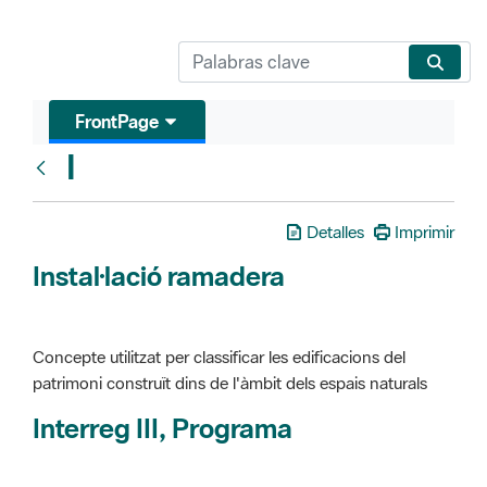
FrontPage
I
Glosari
Detalles
Imprimir
Instal·lació ramadera
Concepte utilitzat per classificar les edificacions del
patrimoni construït dins de l'àmbit dels espais naturals
Interreg III, Programa