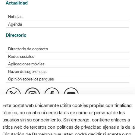
Actualidad
Noticias
Agenda
Directorio
Directorio de contacto
Redes sociales
Aplicaciones móviles
Buzón de sugerencias
Opinión sobre los parques
Este portal web únicamente utiliza cookies propias con finalidad
MAPA WEB
AVISO LEGAL
ACCESIBILIDAD
técnica, no recaba ni cede datos de carácter personal de los
usuarios sin su conocimiento. Sin embargo, contiene enlaces a
Diputación de Barcelona. Edifici Llacuna, 1a planta. Badajoz, 49.
sitios web de terceros con políticas de privacidad ajenas a la de la
08005 Barcelona. Tel. 934 022 428 / xarxaparcs@diba.cat
Diputación de Barcelona que usted podrá decidir si acepta o no