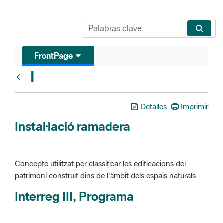
FrontPage
I
Glosari
Detalles
Imprimir
Instal·lació ramadera
Concepte utilitzat per classificar les edificacions del
patrimoni construït dins de l'àmbit dels espais naturals
Interreg III, Programa