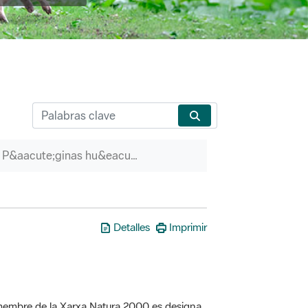
P&aacute;ginas hu&eacute;rfanas
Detalles
Imprimir
a membre de la Xarxa Natura 2000 es designa