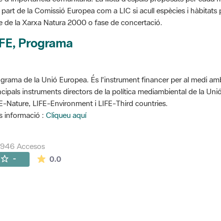
 part de la Comissió Europea com a LIC si acull espècies i hàbitats p
e de la Xarxa Natura 2000 o fase de concertació.
IFE, Programa
grama de la Unió Europea. És l'instrument financer per al medi ambi
ncipals instruments directors de la política mediambiental de la Un
E-Nature, LIFE-Environment i LIFE-Third countries.
 informació :
Cliqueu aquí
7946 Accesos
La valoración media es de 0 estrellas de 5.
-
0.0