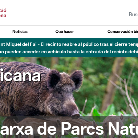
Noticias
Qué hacer
Conservación bi
Sant Miquel del Fai - El recinto reabre al público tras el cierre t
 pueden acceder en vehículo hasta la entrada del recinto debid
ricana
arxa de Parcs Nat