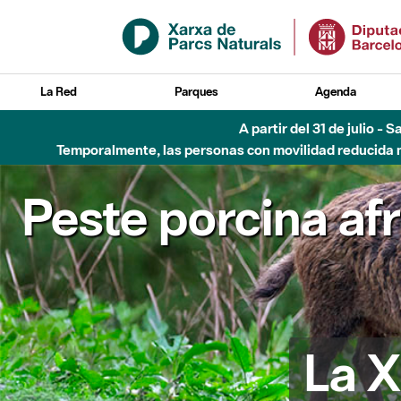
Saltar al contenido principal
La Red
Parques
Agenda
A partir del 31 de julio - 
Temporalmente, las personas con movilidad reducida no
Peste porcina af
La X