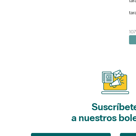
tar
tar
10
Suscríbet
a nuestros bol