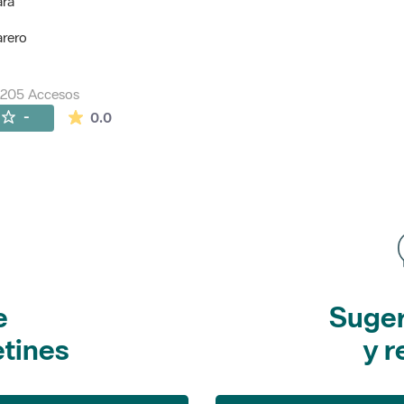
ara
arero
7205 Accesos
La valoración media es de 0 estrellas de 5.
-
0.0
e
Suger
etines
y r