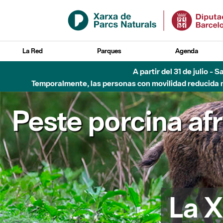
Saltar al contenido principal
La Red
Parques
Agenda
A partir del 31 de julio - 
Temporalmente, las personas con movilidad reducida no
Peste porcina af
La X