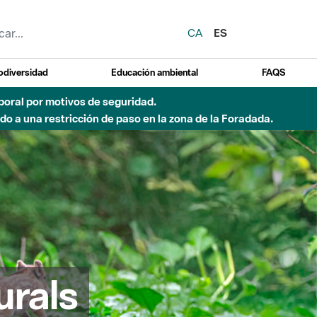
CA
ES
odiversidad
Educación ambiental
FAQS
emporal por motivos de seguridad.
o a una restricción de paso en la zona de la Foradada.
urals