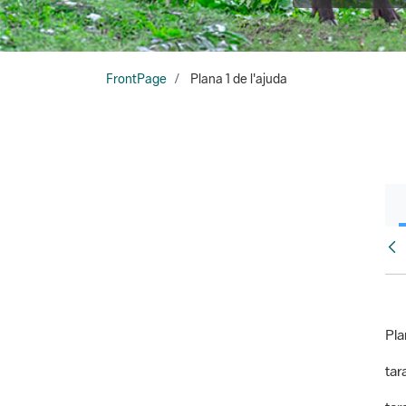
FrontPage
Plana 1 de l'ajuda
Fr
Pla
tara