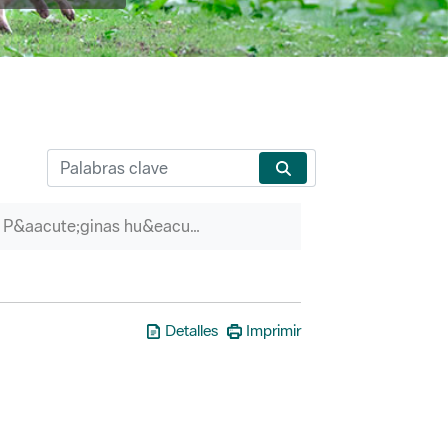
P&aacute;ginas hu&eacute;rfanas
Detalles
Imprimir