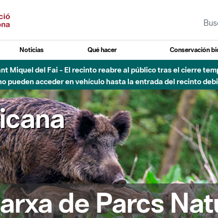
Noticias
Qué hacer
Conservación bi
Sant Miquel del Fai - El recinto reabre al público tras el cierre t
 pueden acceder en vehículo hasta la entrada del recinto debid
ricana
arxa de Parcs Nat