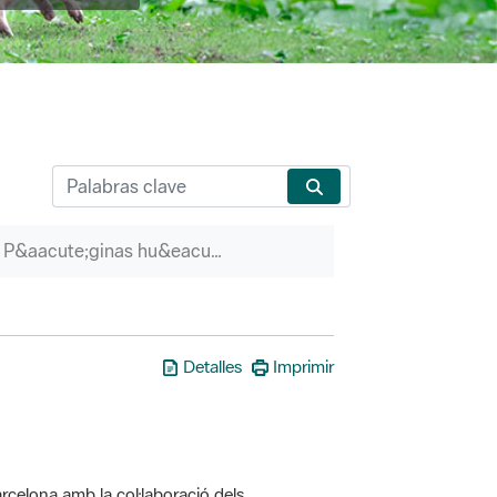
P&aacute;ginas hu&eacute;rfanas
Detalles
Imprimir
rcelona amb la col·laboració dels