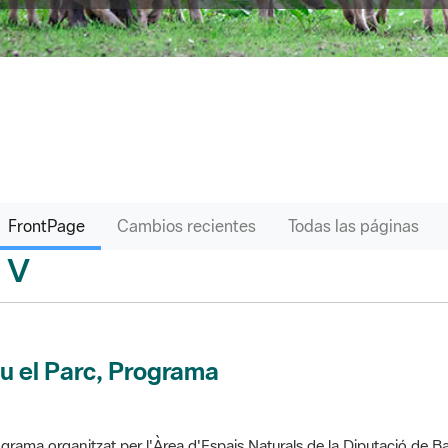
FrontPage
Cambios recientes
Todas las páginas
V
sari
u el Parc, Programa
grama organitzat per l'Àrea d'Espais Naturals de la Diputació de Ba