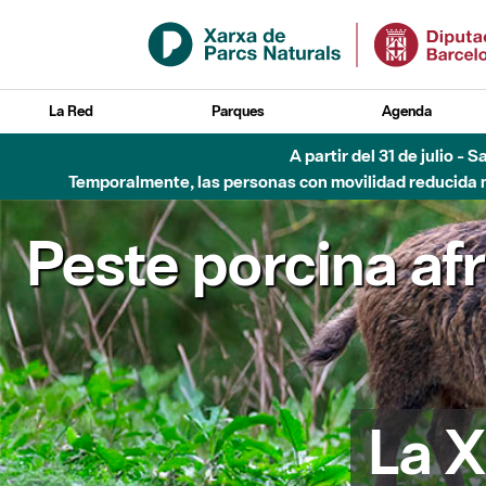
Saltar al contenido principal
La Red
Parques
Agenda
A partir del 31 de julio - 
Temporalmente, las personas con movilidad reducida no
Peste porcina af
La X