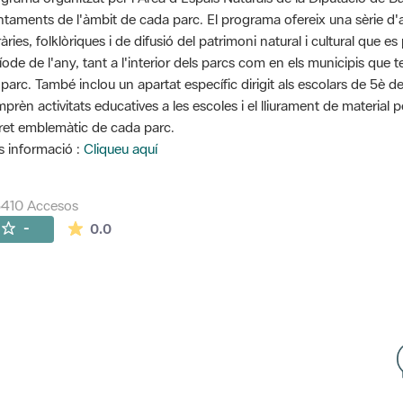
ntaments de l'àmbit de cada parc. El programa ofereix una sèrie d'ac
eràries, folklòriques i de difusió del patrimoni natural i cultural que
íode de l'any, tant a l'interior dels parcs com en els municipis que 
 parc. També inclou un apartat específic dirigit als escolars de 5è d
prèn activitats educatives a les escoles i el lliurament de material 
ret emblemàtic de cada parc.
 informació :
Cliqueu aquí
5410 Accesos
La valoración media es de 0 estrellas de 5.
-
0.0