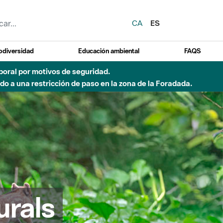
CA
ES
odiversidad
Educación ambiental
FAQS
emporal por motivos de seguridad.
o a una restricción de paso en la zona de la Foradada.
urals