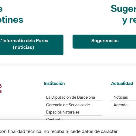
e
Suger
etines
y r
L'Informatiu dels Parcs
Sugerencias
(noticias)
Institución
Actualidad
La Diputación de Barcelona
Noticias
Gerencia de Servicios de
Agenda
Espacios Naturales
Contacto
con finalidad técnica, no recaba ni cede datos de carácter