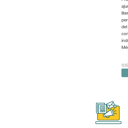
aju
lit
per
del
com
ind
Més
10