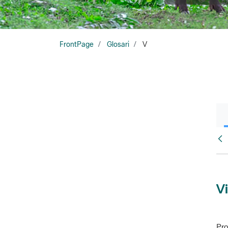
FrontPage
Glosari
V
Glo
Vi
Pro