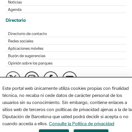
Noticias
Agenda
Directorio
Directorio de contacto
Redes sociales
Aplicaciones móviles
Buzón de sugerencias
Opinión sobre los parques
Este portal web únicamente utiliza cookies propias con finalidad
MAPA WEB
AVISO LEGAL
ACCESIBILIDAD
técnica, no recaba ni cede datos de carácter personal de los
usuarios sin su conocimiento. Sin embargo, contiene enlaces a
Diputación de Barcelona. Edifici Llacuna, 1a planta. Badajoz, 49.
sitios web de terceros con políticas de privacidad ajenas a la de la
08005 Barcelona. Tel. 934 022 428 / xarxaparcs@diba.cat
Diputación de Barcelona que usted podrá decidir si acepta o no
cuando acceda a ellos.
Consulte la Política de privacidad