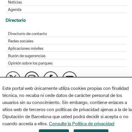
Noticias
Agenda
Directorio
Directorio de contacto
Redes sociales
Aplicaciones móviles
Buzón de sugerencias
Opinión sobre los parques
Este portal web únicamente utiliza cookies propias con finalidad
MAPA WEB
AVISO LEGAL
ACCESIBILIDAD
técnica, no recaba ni cede datos de carácter personal de los
usuarios sin su conocimiento. Sin embargo, contiene enlaces a
Diputación de Barcelona. Edifici Llacuna, 1a planta. Badajoz, 49.
sitios web de terceros con políticas de privacidad ajenas a la de la
08005 Barcelona. Tel. 934 022 428 / xarxaparcs@diba.cat
Diputación de Barcelona que usted podrá decidir si acepta o no
cuando acceda a ellos.
Consulte la Política de privacidad