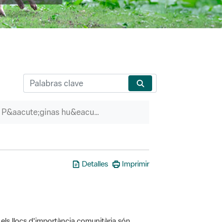
P&aacute;ginas hu&eacute;rfanas
Detalles
Imprimir
els llocs d'importància comunitària són