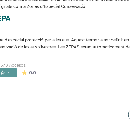
ignats com a Zones d'Especial Conservació.
EPA
a d'especial protecció per a les aus. Aquest terme va ser definit en
servació de les aus silvestres. Les ZEPAS seran automàticament 
8573 Accesos
La valoración media es de 0 estrellas de 5.
-
0.0