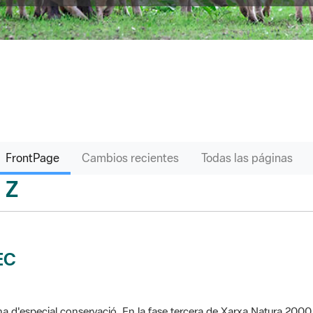
FrontPage
Cambios recientes
Todas las páginas
Z
sari
EC
a d'especial conservació. En la fase tercera de Xarxa Natura 2000 