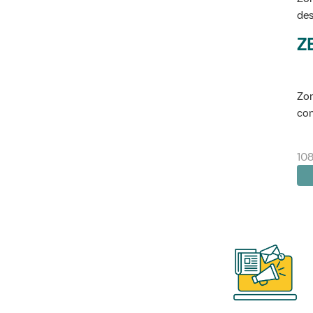
des
Z
Zon
con
10