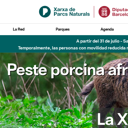
Saltar al contenido principal
La Red
Parques
Agenda
A partir del 31 de julio - 
Temporalmente, las personas con movilidad reducida no
Peste porcina af
La X