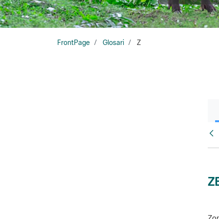
FrontPage
Glosari
Z
Glo
Z
Zon