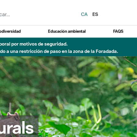
CA
ES
odiversidad
Educación ambiental
FAQS
emporal por motivos de seguridad.
o a una restricción de paso en la zona de la Foradada.
urals