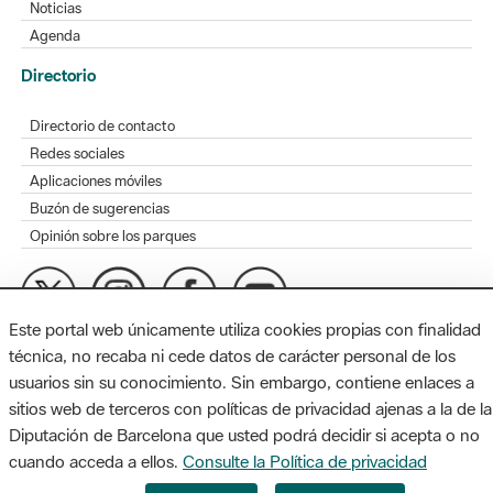
Noticias
Agenda
Directorio
Directorio de contacto
Redes sociales
Aplicaciones móviles
Buzón de sugerencias
Opinión sobre los parques
Este portal web únicamente utiliza cookies propias con finalidad
MAPA WEB
AVISO LEGAL
ACCESIBILIDAD
técnica, no recaba ni cede datos de carácter personal de los
usuarios sin su conocimiento. Sin embargo, contiene enlaces a
Diputación de Barcelona. Edifici Llacuna, 1a planta. Badajoz, 49.
sitios web de terceros con políticas de privacidad ajenas a la de la
08005 Barcelona. Tel. 934 022 428 / xarxaparcs@diba.cat
Diputación de Barcelona que usted podrá decidir si acepta o no
cuando acceda a ellos.
Consulte la Política de privacidad