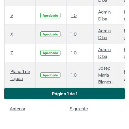
Admin
Ha
V
1.0
Aprobado
Diba
añ
Admin
Ha
X
1.0
Aprobado
Diba
añ
Admin
Ha
Z
1.0
Aprobado
Diba
añ
Josep
Plana 1 de
Ha
1.0
Maria
Aprobado
l'ajuda
añ
Blanes .
Página 1 de 1
Anterior
Siguiente