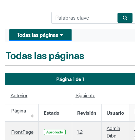
Todas las páginas
Todas las páginas
Página 1 de 1
Anterior
Siguiente
Página
Fe
Estado
Revisión
Usuario
Admin
Ha
FrontPage
1.2
Aprobado
Diba
añ