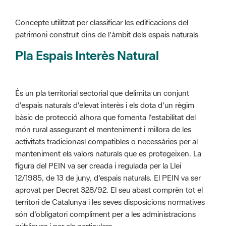
Pla Espais Interès Natural
És un pla territorial sectorial que delimita un conjunt
d'espais naturals d'elevat interès i els dota d'un règim
bàsic de protecció alhora que fomenta l'estabilitat del
món rural assegurant el menteniment i millora de les
activitats tradicionasl compatibles o necessàries per al
manteniment els valors naturals que es protegeixen. La
figura del PEIN va ser creada i regulada per la Llei
12/1985, de 13 de juny, d'espais naturals. El PEIN va ser
aprovat per Decret 328/92. El seu abast comprèn tot el
territori de Catalunya i les seves disposicions normatives
són d'obligatori compliment per a les administracions
públiques i per als particulars.
Més informació :
Cliqueu aquí
Pla d'ordenació