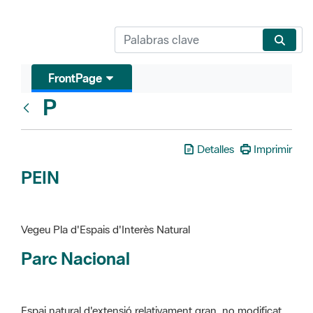
FrontPage
P
Glosari
Detalles
Imprimir
PEIN
Vegeu Pla d'Espais d'Interès Natural
Parc Nacional
Espai natural d'extensió relativament gran, no modificat
essencialment per l'acció humana, que te interès científic,
paisatgístic i educatiu. La finalitat de la declaració és de
preservar-los de totes les intervencions que poden