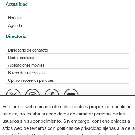
Actualidad
Noticias
Agenda
Directorio
Directorio de contacto
Redes sociales
Aplicaciones móviles
Buzón de sugerencias
Opinión sobre los parques
Este portal web únicamente utiliza cookies propias con finalidad
MAPA WEB
AVISO LEGAL
ACCESIBILIDAD
técnica, no recaba ni cede datos de carácter personal de los
usuarios sin su conocimiento. Sin embargo, contiene enlaces a
Diputación de Barcelona. Edifici Llacuna, 1a planta. Badajoz, 49.
sitios web de terceros con políticas de privacidad ajenas a la de la
08005 Barcelona. Tel. 934 022 428 / xarxaparcs@diba.cat