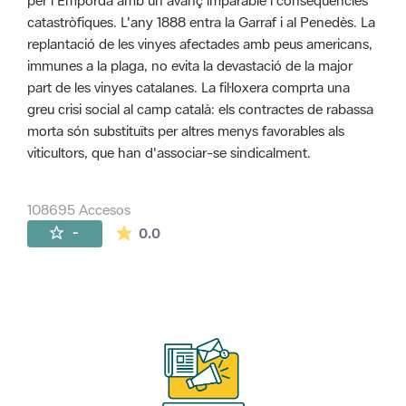
per l'Empordà amb un avanç imparable i conseqüències
catastròfiques. L'any 1888 entra la Garraf i al Penedès. La
replantació de les vinyes afectades amb peus americans,
immunes a la plaga, no evita la devastació de la major
part de les vinyes catalanes. La fil·loxera comprta una
greu crisi social al camp català: els contractes de rabassa
morta són substituïts per altres menys favorables als
viticultors, que han d'associar-se sindicalment.
108695 Accesos
La valoración media es de 0 estrellas de 
-
0.0