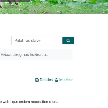
P&aacute;ginas hu&eacute;rfanas
Detalles
Imprimir
tre web i que creiem necessiten d'una