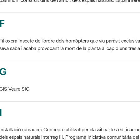
F
Fil·loxera Insecte de l'ordre dels homòpters que viu paràsit exclusi
seva saba i acaba provocant la mort de la planta al cap d'uns tres an
G
GIS Veure SIG
I
Instal·lació ramadera Concepte utilitzat per classificar les edificaci
dels espais naturals Interreg III, Programa Iniciativa comunitària del