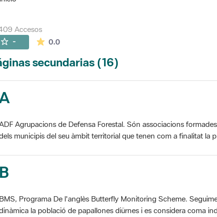
5409 Accesos
La valoración media es de 0 estrellas de 5.
-
0.0
ginas secundarias (16)
A
ADF Agrupacions de Defensa Forestal. Són associacions formades pe
dels municipis del seu àmbit territorial que tenen com a finalitat la pr
B
BMS, Programa De l'anglès Butterfly Monitoring Scheme. Seguime
dinàmica la població de papallones diürnes i es considera coma ind