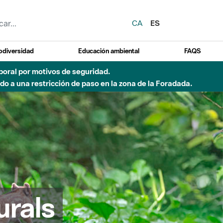
CA
ES
odiversidad
Educación ambiental
FAQS
 a obras de construcción de una pasarela sobre el río
urals