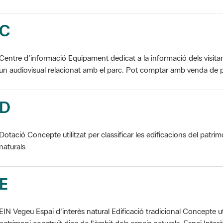
C
Centre d'informació Equipament dedicat a la informació dels visita
un audiovisual relacionat amb el parc. Pot comptar amb venda de p
D
Dotació Concepte utilitzat per classificar les edificacions del patrim
naturals
E
EIN Vegeu Espai d'interès natural Edificació tradicional Concepte util
patrimoni construït dins de l'àmbit dels espais naturals. Espai Interès