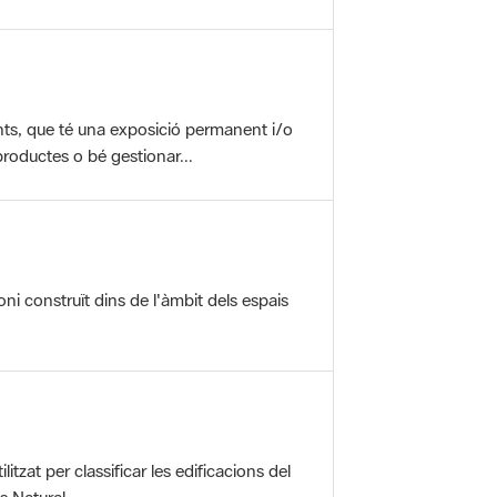
nts, que té una exposició permanent i/o
roductes o bé gestionar...
oni construït dins de l'àmbit dels espais
itzat per classificar les edificacions del
 Natural ...