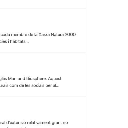
per cada membre de la Xarxa Natura 2000
es i hàbitats...
glès Man and Biosphere. Aquest
als com de les socials per al...
ral d'extensió relativament gran, no
aisatgístic i...