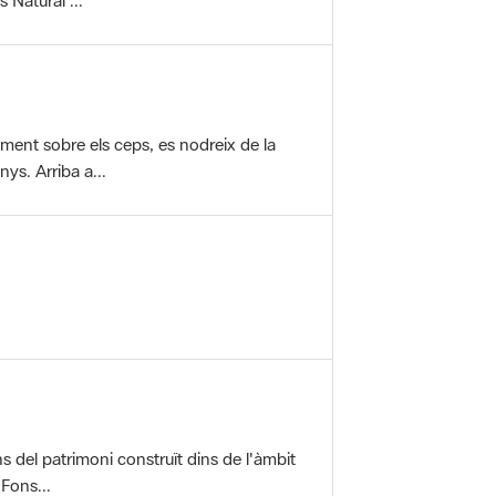
vament sobre els ceps, es nodreix de la
ys. Arriba a...
ons del patrimoni construït dins de l'àmbit
 Fons...