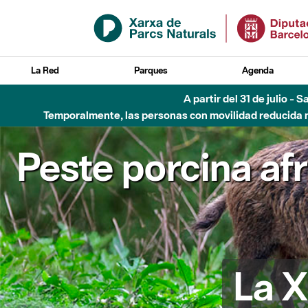
Saltar al contenido principal
La Red
Parques
Agenda
Hasta diciembre de 2026 - Parque Fluvial Besós
Peste porcina af
La X