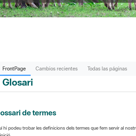
FrontPage
Cambios recientes
Todas las páginas
Glosari
ontPage
ossari de termes
í hi podeu trobar les definicions dels termes que fem servir al nos
inició