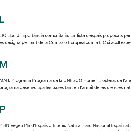
L
LIC Lloc d'importància comunitària. La llista d'espais proposats 
es designa per part de la Comissió Europea com a LIC si acull espèci
M
MAB, Programa Programa de la UNESCO Home i Biosfera; de l'an
programa desenvolupa les bases tant en l'àmbit de les ciències natur
P
PEIN Vegeu Pla d'Espais d'Interès Natural Parc Nacional Espai natu
modificat essencialment per l'acció humana, que te interès científic, p