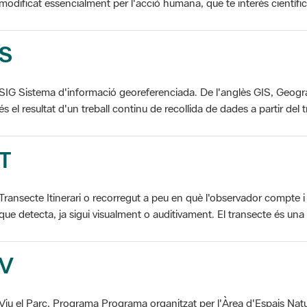
S
SIG Sistema d'informació georeferenciada. De l'anglès GIS, Geogr
és el resultat d'un treball continu de recollida de dades a partir del t
T
Transecte Itinerari o recorregut a peu en què l'observador compte i 
que detecta, ja sigui visualment o auditivament. El transecte és una d
V
Viu el Parc, Programa Programa organitzat per l'Àrea d'Espais Natu
col·laboració dels ajuntaments de l'àmbit de cada parc. El programa 