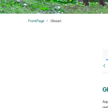
FrontPage
Glosari
Fr
Gl
Aqu
def