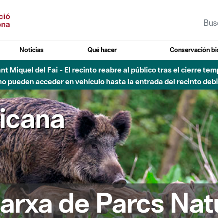
Noticias
Qué hacer
Conservación bi
 - Afectaciones en el cauce del Parque Fluvial del Besòs debido
ricana
arxa de Parcs Nat